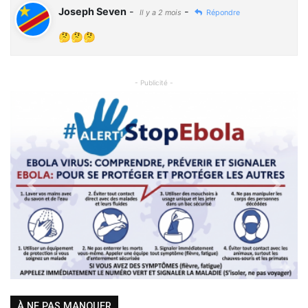
Joseph Seven
-
-
Il y a 2 mois
Répondre
🤔🤔🤔
- Publicité -
Previous
Next
À NE PAS MANQUER