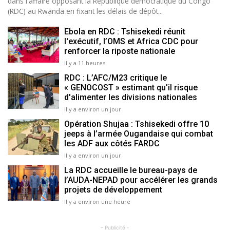
dans l'affaire opposant la République démocratique du Congo
(RDC) au Rwanda en fixant les délais de dépôt...
Ebola en RDC : Tshisekedi réunit
l'exécutif, l’OMS et Africa CDC pour
renforcer la riposte nationale
Il y a 11 heures
RDC : L’AFC/M23 critique le
« GENOCOST » estimant qu’il risque
d'alimenter les divisions nationales
Il y a environ un jour
Opération Shujaa : Tshisekedi offre 10
jeeps à l’armée Ougandaise qui combat
les ADF aux côtés FARDC
Il y a environ un jour
La RDC accueille le bureau-pays de
l’AUDA-NEPAD pour accélérer les grands
projets de développement
Il y a environ une heure
- Publicité -