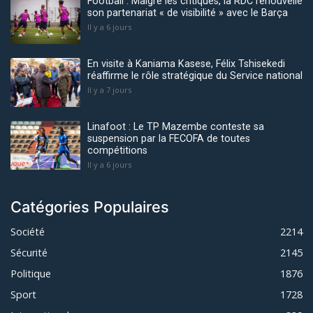
Football : Malgré les critiques, la RDC renouvelle
son partenariat « de visibilité » avec le Barça
Il y a 6 jours
En visite à Kaniama Kasese, Félix Tshisekedi
réaffirme le rôle stratégique du Service national
Il y a 7 jours
Linafoot : Le TP Mazembe conteste sa
suspension par la FECOFA de toutes
compétitions
Il y a 6 jours
Catégories Populaires
Société
2214
Sécurité
2145
Politique
1876
Sport
1728