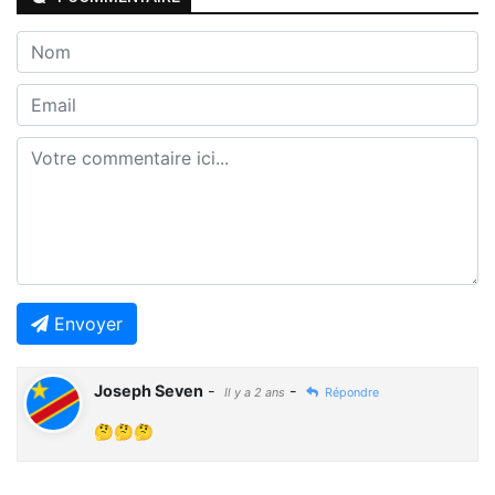
Envoyer
Joseph Seven
-
-
Il y a 2 ans
Répondre
🤔🤔🤔