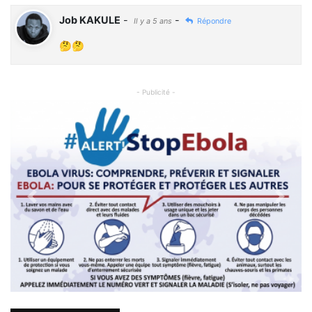
Job KAKULE
-
-
Il y a 5 ans
Répondre
🤔🤔
- Publicité -
Previous
Next