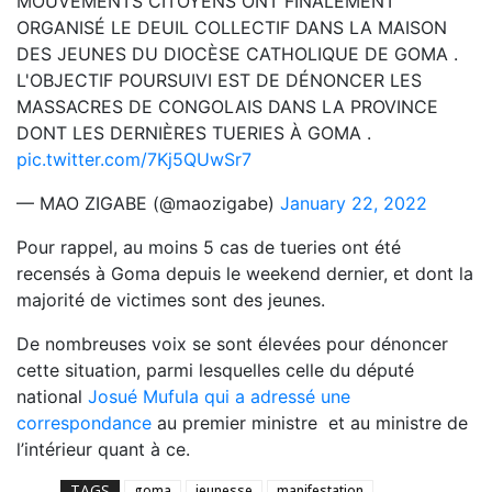
MOUVEMENTS CITOYENS ONT FINALEMENT
ORGANISÉ LE DEUIL COLLECTIF DANS LA MAISON
DES JEUNES DU DIOCÈSE CATHOLIQUE DE GOMA .
L'OBJECTIF POURSUIVI EST DE DÉNONCER LES
MASSACRES DE CONGOLAIS DANS LA PROVINCE
DONT LES DERNIÈRES TUERIES À GOMA .
pic.twitter.com/7Kj5QUwSr7
— MAO ZIGABE (@maozigabe)
January 22, 2022
Pour rappel, au moins 5 cas de tueries ont été
recensés à Goma depuis le weekend dernier, et dont la
majorité de victimes sont des jeunes.
De nombreuses voix se sont élevées pour dénoncer
cette situation, parmi lesquelles celle du député
national
Josué Mufula qui a adressé une
correspondance
au premier ministre et au ministre de
l’intérieur quant à ce.
TAGS
goma
jeunesse
manifestation