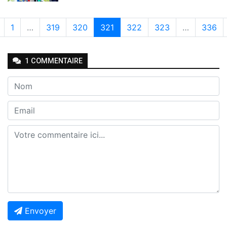
1
…
319
320
321
322
323
…
336
1
COMMENTAIRE
Envoyer