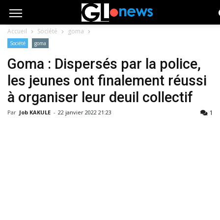
Accueil
Société
goma
Société
goma
Goma : Dispersés par la police,
les jeunes ont finalement réussi
à organiser leur deuil collectif
1
Par
Job KAKULE
-
22 janvier 2022 21:23