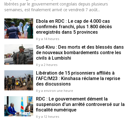
libérées par le gouvernement congolais depuis plusieurs
semaines, est finalement arrivé ce vendredi 7 août...
Ebola en RDC : Le cap de 4.000 cas
confirmés franchi, plus 1.800 décès
enregistrés dans 5 provinces
Il y a 14 heures
Sud-Kivu : Des morts et des blessés dans
de nouveaux bombardements contre les
civils à Lumbishi
Il y a 2 heures
Libération de 15 prisonniers affiliés à
l’AFC/M23 : Kinshasa réclame la reprise
des discussions
Il y a environ une heure
RDC : Le gouvernement dément la
suspension d’un arrêté controversé sur la
fiscalité numérique
Il y a 12 heures