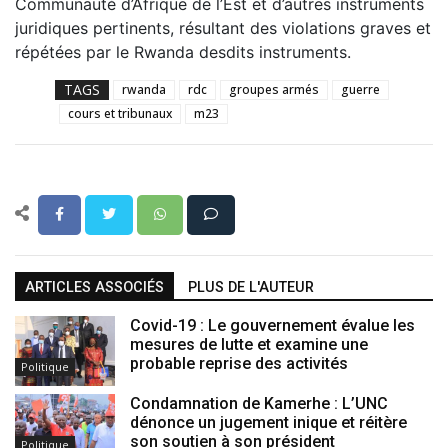
Communauté d’Afrique de l’Est et d’autres instruments
juridiques pertinents, résultant des violations graves et
répétées par le Rwanda desdits instruments.
TAGS
rwanda
rdc
groupes armés
guerre
cours et tribunaux
m23
ARTICLES ASSOCIÉS
PLUS DE L'AUTEUR
Covid-19 : Le gouvernement évalue les
mesures de lutte et examine une
probable reprise des activités
Politique
Condamnation de Kamerhe : L’UNC
dénonce un jugement inique et réitère
son soutien à son président
Politique