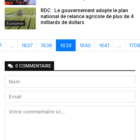
RDC : Le gouvernement adopte le plan
national de relance agricole de plus de 4
milliards de dollars
Économie
1
…
1637
1638
1639
1640
1641
…
170
0
COMMENTAIRE