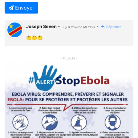
Envoyer
Joseph Seven
-
-
Il y a environ un mois
Répondre
🤔🤔🤔
- Publicité -
Previous
Next