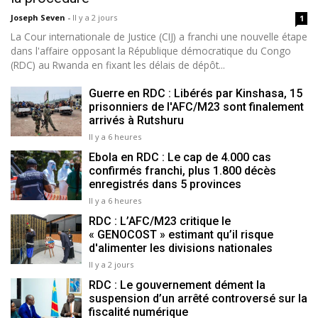
Joseph Seven
-
Il y a 2 jours
1
La Cour internationale de Justice (CIJ) a franchi une nouvelle étape
dans l'affaire opposant la République démocratique du Congo
(RDC) au Rwanda en fixant les délais de dépôt...
Guerre en RDC : Libérés par Kinshasa, 15
prisonniers de l'AFC/M23 sont finalement
arrivés à Rutshuru
Il y a 6 heures
Ebola en RDC : Le cap de 4.000 cas
confirmés franchi, plus 1.800 décès
enregistrés dans 5 provinces
Il y a 6 heures
RDC : L’AFC/M23 critique le
« GENOCOST » estimant qu’il risque
d'alimenter les divisions nationales
Il y a 2 jours
RDC : Le gouvernement dément la
suspension d’un arrêté controversé sur la
fiscalité numérique