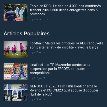
Ebola en RDC : Le cap de 4.000 cas confirmés
franchi, plus 1.800 décès enregistrés dans 5
provinces
Il y a 6 heures
Articles Populaires
Football : Malgré les critiques, la RDC renouvelle
son partenariat « de visibilité » avec le Barça
Il y a 7 jours
Linafoot : Le TP Mazembe conteste sa
suspension par la FECOFA de toutes
compétitions
Il y a 7 jours
GENOCOST 2026: Félix Tshisekedi charge le
Rwanda et l'AFC/M23 qu'il accuse d'occuper
l'Est de la RDC
Il y a 5 jours