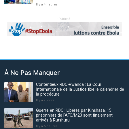
Il y a 4 heures
- Publicité -
Previous
Next
À Ne Pas Manquer
Contentieux RDC-Rwanda : La Cour
Internationale de la Justice fixe le calendrier de
la procédure
Il y a 2 jours
Guerre en RDC : Libérés par Kinshasa, 15
prisonniers de l'AFC/M23 sont finalement
arrivés à Rutshuru
Il y a 6 heures