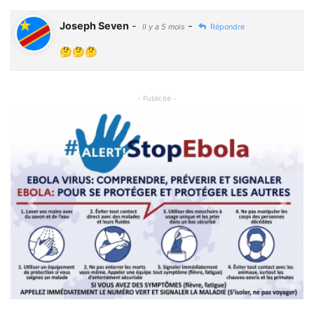
Joseph Seven
-
-
Il y a 5 mois
Répondre
🤔🤔🤔
- Publicité -
Previous
Next