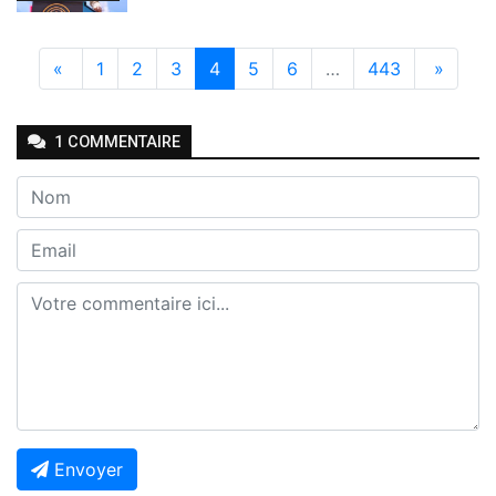
«
1
2
3
4
5
6
…
443
»
1
COMMENTAIRE
Envoyer