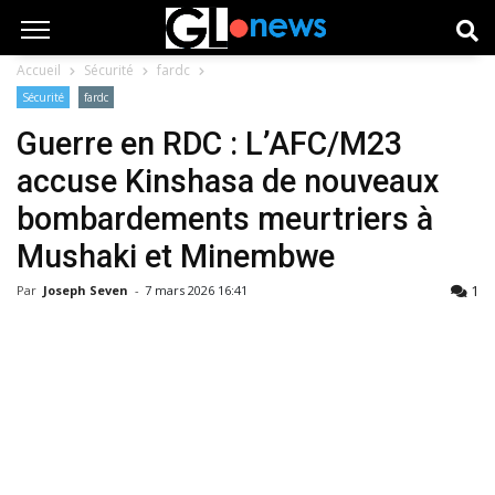
Accueil
Sécurité
fardc
Sécurité
fardc
Guerre en RDC : L’AFC/M23
accuse Kinshasa de nouveaux
bombardements meurtriers à
Mushaki et Minembwe
1
Par
Joseph Seven
-
7 mars 2026 16:41