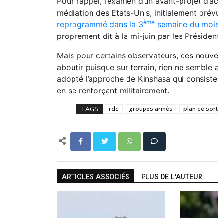
Pour rappel, l’examen d’un avant-projet d’a
médiation des Etats-Unis, initialement prév
ème
reprogrammé dans la 3
semaine du mois
proprement dit à la mi-juin par les Préside
Mais pour certains observateurs, ces nouve
aboutir puisque sur terrain, rien ne semble
adopté l’approche de Kinshasa qui consiste à
en se renforçant militairement.
TAGS
rdc
groupes armés
plan de sort
ARTICLES ASSOCIÉS
PLUS DE L'AUTEUR