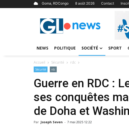
Goma, RDCongo
8 août 2026
Contact
Insc
NEWS
POLITIQUE
SOCIÉTÉ
SPORT
Accueil
Sécurité
rdc
Sécurité
rdc
Guerre en RDC : L
ses conquêtes ma
de Doha et Washi
Par
Joseph Seven
-
7 mai 2025 12:22