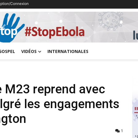
ription/Connexion
Previous
GOSPEL
VIDÉOS
INTERNATIONALES
e M23 reprend avec
lgré les engagements
ngton
1