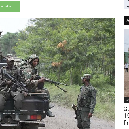
Whatsapp
À
Sé
Gu
15
fi