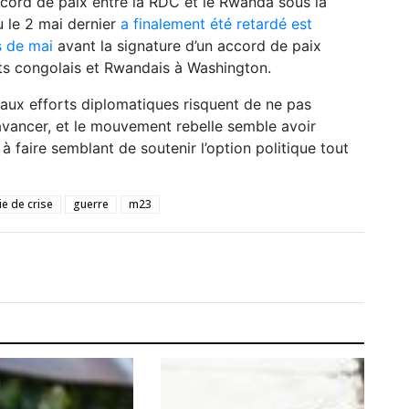
ccord de paix entre la RDC et le Rwanda sous la
u le 2 mai dernier
a finalement été retardé est
 de mai
avant la signature d’un accord de paix
nts congolais et Rwandais à Washington.
aux efforts diplomatiques risquent de ne pas
 avancer, et le mouvement rebelle semble avoir
 faire semblant de soutenir l’option politique tout
ie de crise
guerre
m23