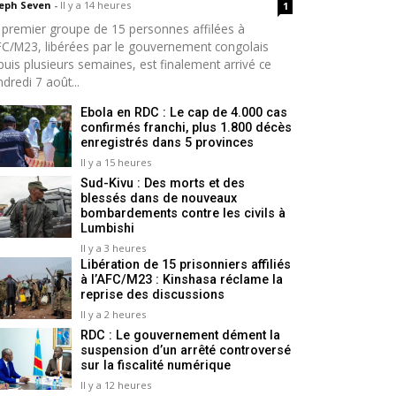
seph Seven
-
Il y a 14 heures
1
 premier groupe de 15 personnes affilées à
AFC/M23, libérées par le gouvernement congolais
puis plusieurs semaines, est finalement arrivé ce
dredi 7 août...
Ebola en RDC : Le cap de 4.000 cas
confirmés franchi, plus 1.800 décès
enregistrés dans 5 provinces
Il y a 15 heures
Sud-Kivu : Des morts et des
blessés dans de nouveaux
bombardements contre les civils à
Lumbishi
Il y a 3 heures
Libération de 15 prisonniers affiliés
à l’AFC/M23 : Kinshasa réclame la
reprise des discussions
Il y a 2 heures
RDC : Le gouvernement dément la
suspension d’un arrêté controversé
sur la fiscalité numérique
Il y a 12 heures