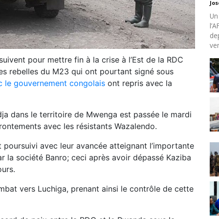
Jo
Un
l’
de
ven
uivent pour mettre fin à la crise à l’Est de la RDC
 les rebelles du M23 qui ont pourtant signé sous
c le gouvernement congolais
ont repris avec la
dja
dans le territoire de Mwenga est passée le mardi
rontements avec les résistants Wazalendo.
t poursuivi avec leur avancée atteignant l’importante
ar la société
Banro
; ceci après avoir dépassé
Kaziba
ours.
ombat vers
Luchiga
, prenant ainsi le contrôle de cette