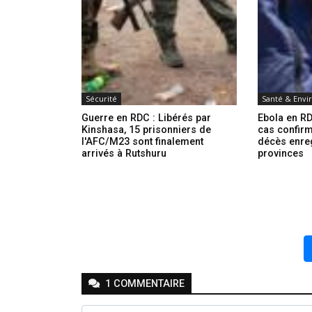
Sécurité
Santé & Env
Guerre en RDC : Libérés par
Ebola en RD
Kinshasa, 15 prisonniers de
cas confirm
l'AFC/M23 sont finalement
décès enre
arrivés à Rutshuru
provinces
1
COMMENTAIRE