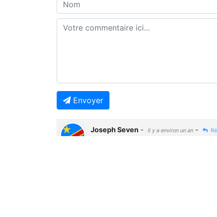
Envoyer
Joseph Seven
-
-
Il y a environ un an
Ré
🤔🤔🤔