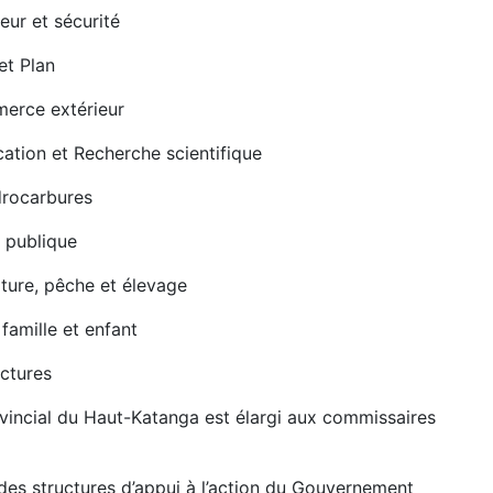
ieur et sécurité
et Plan
erce extérieur
ation et Recherche scientifique
drocarbures
 publique
lture, pêche et élevage
famille et enfant
uctures
ovincial du Haut-Katanga est élargi aux commissaires
s des structures d’appui à l’action du Gouvernement