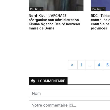
Politique
Politique
Nord-Kivu : L’AFC/M23
RDC : Tshi
réorganise son administration,
contre les 
Kisuba Nganbo Désiré nouveau
contrôle pa
maire de Goma
provinces
«
1
…
4
5
1
COMMENTAIRE