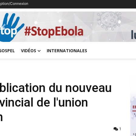
ription/Connexion
Previous
GOSPEL
VIDÉOS
INTERNATIONALES
blication du nouveau
ncial de l'union
n
1