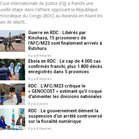
Cour internationale de Justice (CIJ) a franchi une
uvelle étape dans l'affaire opposant la République
mocratique du Congo (RDC) au Rwanda en fixant les
ais de dépôt...
Guerre en RDC : Libérés par
Kinshasa, 15 prisonniers de
l'AFC/M23 sont finalement arrivés à
Rutshuru
Il y a 8 heures
Ebola en RDC : Le cap de 4.000 cas
confirmés franchi, plus 1.800 décès
enregistrés dans 5 provinces
Il y a 8 heures
RDC : L’AFC/M23 critique le
« GENOCOST » estimant qu’il risque
d'alimenter les divisions nationales
Il y a 2 jours
RDC : Le gouvernement dément la
suspension d’un arrêté controversé
sur la fiscalité numérique
Il y a 6 heures