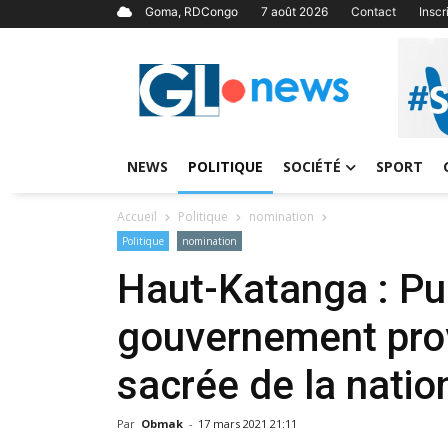
Goma, RDCongo
7 août 2026
Contact
Insc
NEWS
POLITIQUE
SOCIÉTÉ
SPORT
Accueil
Politique
nomination
Politique
nomination
Haut-Katanga : Pu
gouvernement provi
sacrée de la natio
Par
Obmak
-
17 mars 2021 21:11