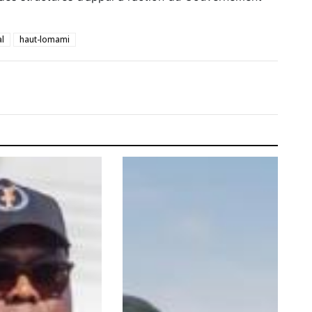
l
haut-lomami