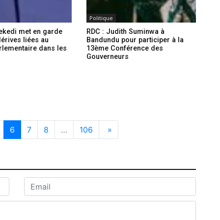
Politique
sekedi met en garde
RDC : Judith Suminwa à
dérives liées au
Bandundu pour participer à la
rlementaire dans les
13ème Conférence des
Gouverneurs
6
7
8
…
106
»