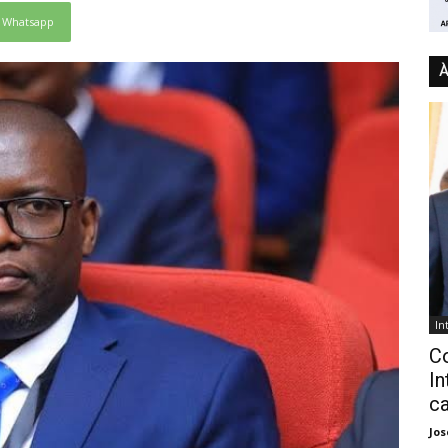
Whatsapp
À
In
C
In
ca
Jo