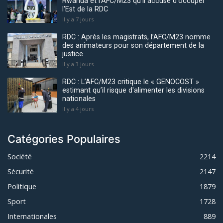
Rwanda et l'AFC/M23 qu'il accuse d'occuper
l'Est de la RDC
Il y a 7 jours
RDC : Après les magistrats, l’AFC/M23 nomme
des animateurs pour son département de la
justice
Il y a 3 jours
RDC : L’AFC/M23 critique le « GENOCOST »
estimant qu’il risque d'alimenter les divisions
nationales
Il y a 4 jours
Catégories Populaires
Société
2214
Sécurité
2147
Politique
1879
Sport
1728
Internationales
889