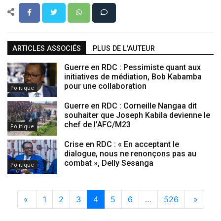
ARTICLES ASSOCIÉS
PLUS DE L'AUTEUR
Guerre en RDC : Pessimiste quant aux
initiatives de médiation, Bob Kabamba
pour une collaboration
Politique
Guerre en RDC : Corneille Nangaa dit
souhaiter que Joseph Kabila devienne le
chef de l'AFC/M23
Politique
Crise en RDC : « En acceptant le
dialogue, nous ne renonçons pas au
combat », Delly Sesanga
Politique
«
1
2
3
4
5
6
…
526
»