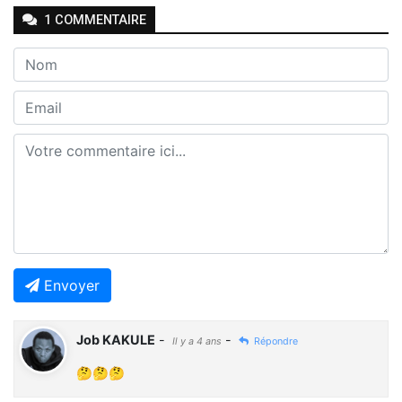
1
COMMENTAIRE
Envoyer
Job KAKULE
-
-
Il y a 4 ans
Répondre
🤔🤔🤔