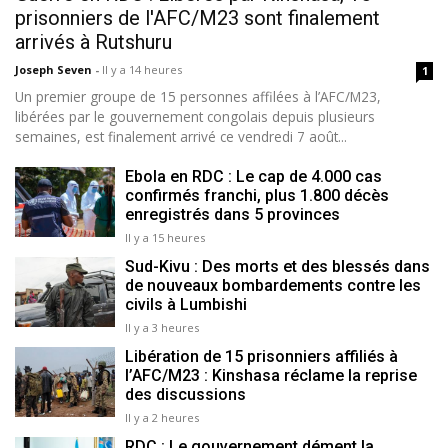
prisonniers de l'AFC/M23 sont finalement
arrivés à Rutshuru
Joseph Seven
-
Il y a 14 heures
1
Un premier groupe de 15 personnes affilées à l’AFC/M23,
libérées par le gouvernement congolais depuis plusieurs
semaines, est finalement arrivé ce vendredi 7 août...
Ebola en RDC : Le cap de 4.000 cas
confirmés franchi, plus 1.800 décès
enregistrés dans 5 provinces
Il y a 15 heures
Sud-Kivu : Des morts et des blessés dans
de nouveaux bombardements contre les
civils à Lumbishi
Il y a 3 heures
Libération de 15 prisonniers affiliés à
l’AFC/M23 : Kinshasa réclame la reprise
des discussions
Il y a 2 heures
RDC : Le gouvernement dément la