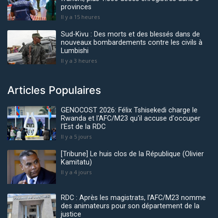
provinces
Il y a 15 heures
Sud-Kivu : Des morts et des blessés dans de
nouveaux bombardements contre les civils à
Lumbishi
Il y a 3 heures
Articles Populaires
GENOCOST 2026: Félix Tshisekedi charge le
Rwanda et l'AFC/M23 qu'il accuse d'occuper
l'Est de la RDC
Il y a 5 jours
[Tribune] Le huis clos de la République (Olivier
Kamitatu)
Il y a 4 jours
RDC : Après les magistrats, l’AFC/M23 nomme
des animateurs pour son département de la
justice