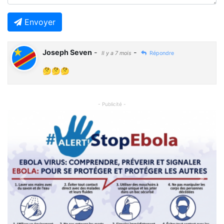
Envoyer
Joseph Seven
-
-
Il y a 7 mois
Répondre
🤔🤔🤔
- Publicité -
Previous
Next