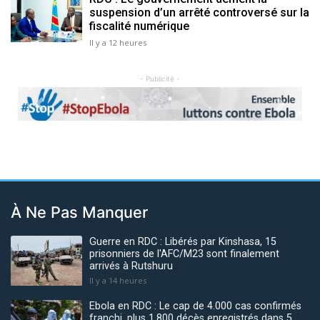
suspension d’un arrêté controversé sur la
fiscalité numérique
Il y a 12 heures
- Publicité -
Previous
Next
À Ne Pas Manquer
Guerre en RDC : Libérés par Kinshasa, 15
prisonniers de l'AFC/M23 sont finalement
arrivés à Rutshuru
Il y a 14 heures
Ebola en RDC : Le cap de 4.000 cas confirmés
franchi, plus 1.800 décès enregistrés dans 5