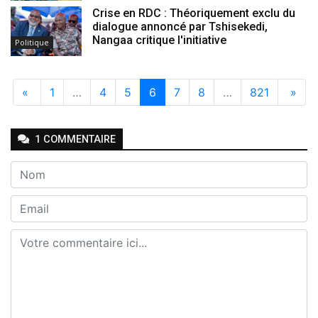
Crise en RDC : Théoriquement exclu du
dialogue annoncé par Tshisekedi,
Nangaa critique l'initiative
Politique
«
1
…
4
5
6
7
8
…
821
»
1
COMMENTAIRE