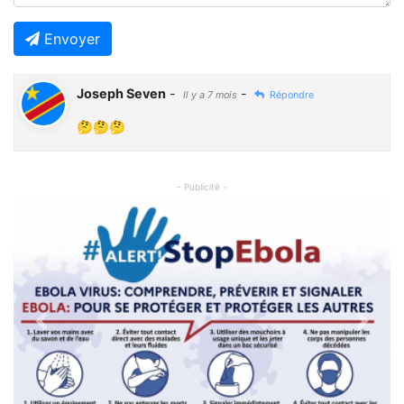
Envoyer
Joseph Seven
-
-
Il y a 7 mois
Répondre
🤔🤔🤔
- Publicité -
Previous
Next