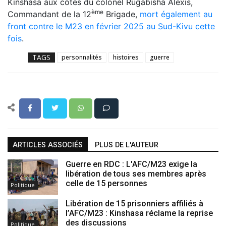
Kinshasa aux côtés du colonel Rugabisha Alexis,
ème
Commandant de la 12
Brigade,
mort également au
front contre le M23 en février 2025 au Sud-Kivu cette
fois
.
TAGS
personnalités
histoires
guerre
ARTICLES ASSOCIÉS
PLUS DE L'AUTEUR
Guerre en RDC : L'AFC/M23 exige la
libération de tous ses membres après
celle de 15 personnes
Politique
Libération de 15 prisonniers affiliés à
l’AFC/M23 : Kinshasa réclame la reprise
des discussions
Politique