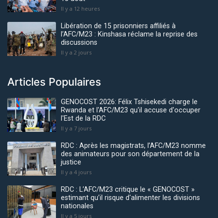
Il y a 12 heures
Libération de 15 prisonniers affiliés à
l’AFC/M23 : Kinshasa réclame la reprise des
discussions
Il y a 2 jours
Articles Populaires
GENOCOST 2026: Félix Tshisekedi charge le
Rwanda et l'AFC/M23 qu'il accuse d'occuper
l'Est de la RDC
Il y a 7 jours
RDC : Après les magistrats, l’AFC/M23 nomme
des animateurs pour son département de la
justice
Il y a 4 jours
RDC : L’AFC/M23 critique le « GENOCOST »
estimant qu’il risque d'alimenter les divisions
nationales
Il y a 5 jours