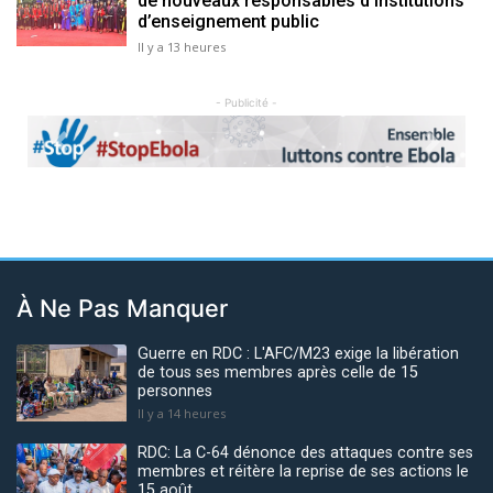
de nouveaux responsables d'institutions
d’enseignement public
Il y a 13 heures
- Publicité -
Previous
Next
À Ne Pas Manquer
Guerre en RDC : L'AFC/M23 exige la libération
de tous ses membres après celle de 15
personnes
Il y a 14 heures
RDC: La C-64 dénonce des attaques contre ses
membres et réitère la reprise de ses actions le
15 août