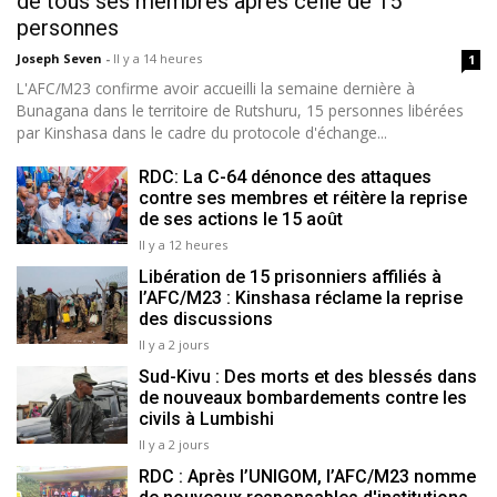
de tous ses membres après celle de 15
personnes
Joseph Seven
-
Il y a 14 heures
1
L'AFC/M23 confirme avoir accueilli la semaine dernière à
Bunagana dans le territoire de Rutshuru, 15 personnes libérées
par Kinshasa dans le cadre du protocole d'échange...
RDC: La C-64 dénonce des attaques
contre ses membres et réitère la reprise
de ses actions le 15 août
Il y a 12 heures
Libération de 15 prisonniers affiliés à
l’AFC/M23 : Kinshasa réclame la reprise
des discussions
Il y a 2 jours
Sud-Kivu : Des morts et des blessés dans
de nouveaux bombardements contre les
civils à Lumbishi
Il y a 2 jours
RDC : Après l’UNIGOM, l’AFC/M23 nomme