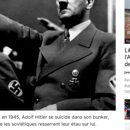
Po
Li
l’
de
Jo
Re
Ru
l’
 en 1945, Adolf Hitler se suicide dans son bunker,
es soviétiques resserrent leur étau sur lui.