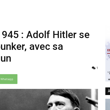
 1945 : Adolf Hitler se
unker, avec sa
aun
1
Whatsapp
À