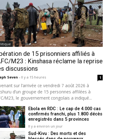
litique
bération de 15 prisonniers affiliés à
AFC/M23 : Kinshasa réclame la reprise
s discussions
seph Seven
-
Il y a 15 heures
1
venant sur l’arrivée ce vendredi 7 août 2026 à
tshuru d’un groupe de 15 personnes affilées à
AFC/M23, le gouvernement congolais a indiqué...
Ebola en RDC : Le cap de 4.000 cas
confirmés franchi, plus 1.800 décès
enregistrés dans 5 provinces
Il y a environ un jour
Sud-Kivu : Des morts et des
blessés dans de nouveaux