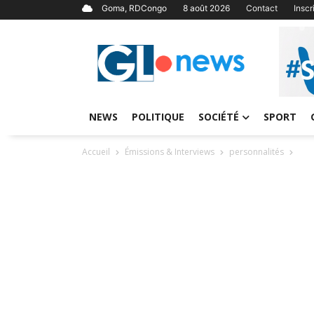
Goma, RDCongo
8 août 2026
Contact
Insc
NEWS
POLITIQUE
SOCIÉTÉ
SPORT
Accueil
Émissions & Interviews
personnalités