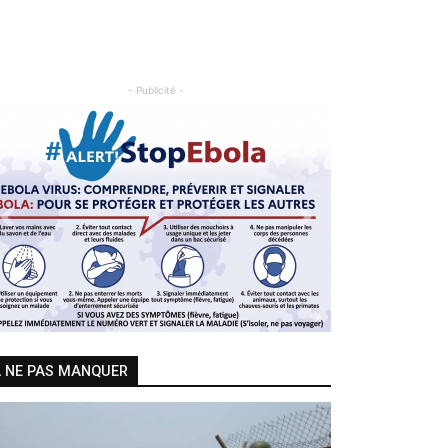
- Publicité -
Previous
Next
 NE PAS MANQUER