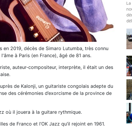
La 
no
dé
dél
is en 2019, décès de Simaro Lutumba, très connu
t l'âme à Paris (en France), âgé de 81 ans.
ste, auteur-compositeur, interprète, il était un des
aise.
 auprès de Kalonji, un guitariste congolais adepte du
anse des cérémonies d’exorcisme de la province de
azz où il jouera à la guitare rythmique.
lles de Franco et l’OK Jazz qu’il rejoint en 1961.