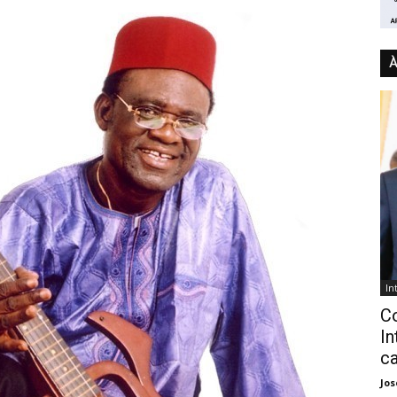
À
In
C
In
ca
Jo