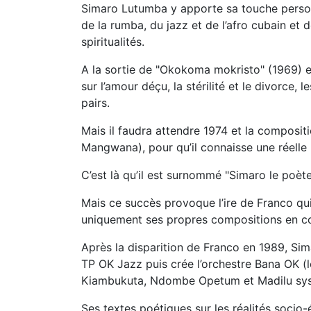
Simaro Lutumba y apporte sa touche personn
de la rumba, du jazz et de l’afro cubain et
spiritualités.
A la sortie de "Okokoma mokristo" (1969) e
sur l’amour déçu, la stérilité et le divorce,
pairs.
Mais il faudra attendre 1974 et la composi
Mangwana), pour qu’il connaisse une réelle 
C’est là qu’il est surnommé "Simaro le poèt
Mais ce succès provoque l’ire de Franco qui 
uniquement ses propres compositions en con
Après la disparition de Franco en 1989, Sim
TP OK Jazz puis crée l’orchestre Bana OK (l
Kiambukuta, Ndombe Opetum et Madilu syst
Ses textes poétiques sur les réalités socio-