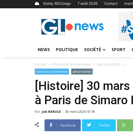
Goma, RDCongo
7 août 2026
Contact
Insc
NEWS
POLITIQUE
SOCIÉTÉ
SPORT
Accueil
Émissions & Interviews
personnalités
Émissions & Interviews
personnalités
[Histoire] 30 mars
à Paris de Simaro 
Par
Job KAKULE
-
30 mars 2024 10:18
Facebook
Twitter