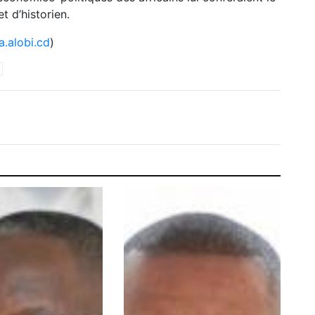
t d’historien.
.alobi.cd
)