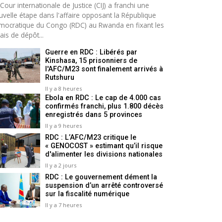
Cour internationale de Justice (CIJ) a franchi une
uvelle étape dans l'affaire opposant la République
mocratique du Congo (RDC) au Rwanda en fixant les
ais de dépôt...
Guerre en RDC : Libérés par
Kinshasa, 15 prisonniers de
l'AFC/M23 sont finalement arrivés à
Rutshuru
Il y a 8 heures
Ebola en RDC : Le cap de 4.000 cas
confirmés franchi, plus 1.800 décès
enregistrés dans 5 provinces
Il y a 9 heures
RDC : L’AFC/M23 critique le
« GENOCOST » estimant qu’il risque
d'alimenter les divisions nationales
Il y a 2 jours
RDC : Le gouvernement dément la
suspension d’un arrêté controversé
sur la fiscalité numérique
Il y a 7 heures