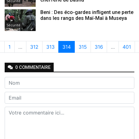
Sécurité
Beni : Des éco-gardes infligent une perte
dans les rangs des Maï-Maï à Museya
Sécurité
«
1
…
312
313
314
315
316
…
401
0
COMMENTAIRE