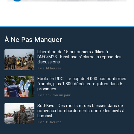
À Ne Pas Manquer
Libération de 15 prisonniers affiliés à
l’AFC/M23 : Kinshasa réclame la reprise des
discussions
Il y a 14 heures
Ebola en RDC : Le cap de 4.000 cas confirmés
franchi, plus 1.800 décès enregistrés dans 5
provinces
Il y a environ un jour
Sud-Kivu : Des morts et des blessés dans de
nouveaux bombardements contre les civils à
Lumbishi
Il y a 15 heures