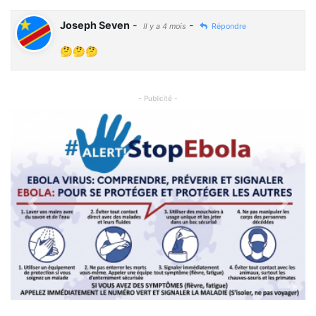
Joseph Seven
-
-
Il y a 4 mois
Répondre
🤔🤔🤔
- Publicité -
Previous
Next