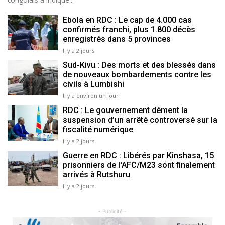
Ebola en RDC : Le cap de 4.000 cas
confirmés franchi, plus 1.800 décès
enregistrés dans 5 provinces
Il y a 2 jours
Sud-Kivu : Des morts et des blessés dans
de nouveaux bombardements contre les
civils à Lumbishi
Il y a environ un jour
RDC : Le gouvernement dément la
suspension d’un arrêté controversé sur la
fiscalité numérique
Il y a 2 jours
Guerre en RDC : Libérés par Kinshasa, 15
prisonniers de l'AFC/M23 sont finalement
arrivés à Rutshuru
Il y a 2 jours
- Publicité -