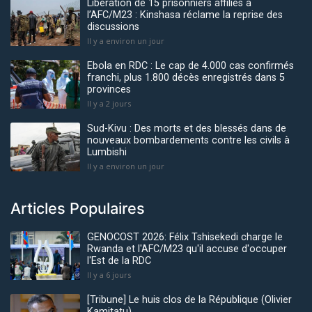
Libération de 15 prisonniers affiliés à
l’AFC/M23 : Kinshasa réclame la reprise des
discussions
Il y a environ un jour
Ebola en RDC : Le cap de 4.000 cas confirmés
franchi, plus 1.800 décès enregistrés dans 5
provinces
Il y a 2 jours
Sud-Kivu : Des morts et des blessés dans de
nouveaux bombardements contre les civils à
Lumbishi
Il y a environ un jour
Articles Populaires
GENOCOST 2026: Félix Tshisekedi charge le
Rwanda et l'AFC/M23 qu'il accuse d'occuper
l'Est de la RDC
Il y a 6 jours
[Tribune] Le huis clos de la République (Olivier
Kamitatu)