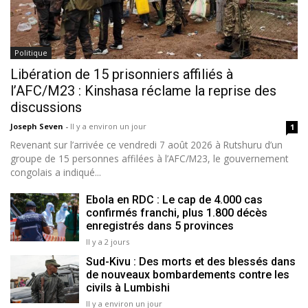
Politique
Libération de 15 prisonniers affiliés à
l’AFC/M23 : Kinshasa réclame la reprise des
discussions
Joseph Seven
-
Il y a environ un jour
1
Revenant sur l’arrivée ce vendredi 7 août 2026 à Rutshuru d’un
groupe de 15 personnes affilées à l’AFC/M23, le gouvernement
congolais a indiqué...
Ebola en RDC : Le cap de 4.000 cas
confirmés franchi, plus 1.800 décès
enregistrés dans 5 provinces
Il y a 2 jours
Sud-Kivu : Des morts et des blessés dans
de nouveaux bombardements contre les
civils à Lumbishi
Il y a environ un jour