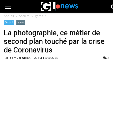
Accueil
Société
goma
Société
goma
La photographie, ce métier de
second plan touché par la crise
de Coronavirus
3
Par
Samuel ABIBA
-
29 avril 2020 22:32