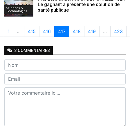
Le gagnant a présenté une solution de
Sciences &
santé publique
Technologies
«
1
…
415
416
417
418
419
…
423
3
COMMENTAIRE
S