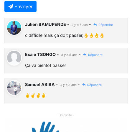
Envoyer
Julien BAMUPENDE
-
-
Il y a 6 ans
Répondre
c difficile mais ça doit passer,👌👌👌👌
Esaïe TSONGO
-
-
Il y a 6 ans
Répondre
Ça va bientôt passer
Samuel ABIBA
-
-
Il y a 6 ans
Répondre
✌✌✌✌
- Publicité -