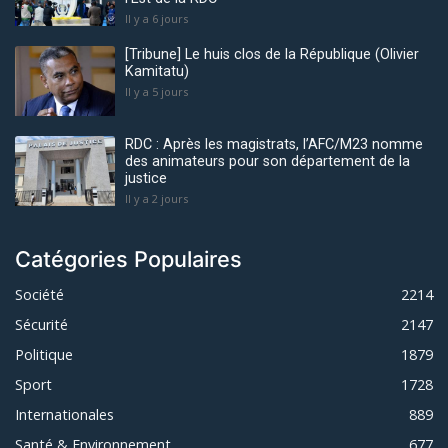
Il y a 6 jours
[Tribune] Le huis clos de la République (Olivier
Kamitatu)
Il y a 5 jours
RDC : Après les magistrats, l’AFC/M23 nomme
des animateurs pour son département de la
justice
Il y a 2 jours
Catégories Populaires
Société
2214
Sécurité
2147
Politique
1879
Sport
1728
Internationales
889
Santé & Environnement
677