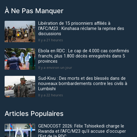
À Ne Pas Manquer
Libération de 15 prisonniers affiliés à
l’AFC/M23 : Kinshasa réclame la reprise des
discussions
Il y a 21 heures
Ebola en RDC : Le cap de 4.000 cas confirmés
franchi, plus 1.800 décès enregistrés dans 5
provinces
Il y a environ un jour
Sud-Kivu : Des morts et des blessés dans de
nouveaux bombardements contre les civils à
Lumbishi
Il y a 22 heures
Articles Populaires
GENOCOST 2026: Félix Tshisekedi charge le
Rwanda et l'AFC/M23 qu'il accuse d'occuper
l'Est de la RDC