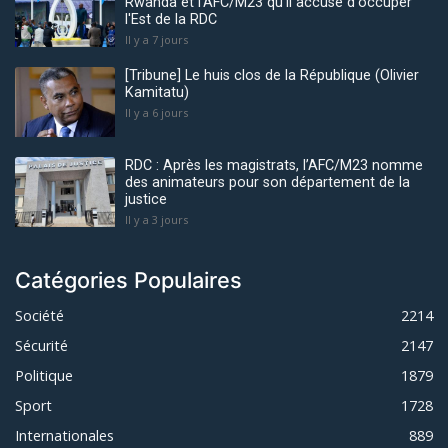
Rwanda et l'AFC/M23 qu'il accuse d'occuper
l'Est de la RDC
Il y a 7 jours
[Tribune] Le huis clos de la République (Olivier
Kamitatu)
Il y a 6 jours
RDC : Après les magistrats, l’AFC/M23 nomme
des animateurs pour son département de la
justice
Il y a 3 jours
Catégories Populaires
Société
2214
Sécurité
2147
Politique
1879
Sport
1728
Internationales
889