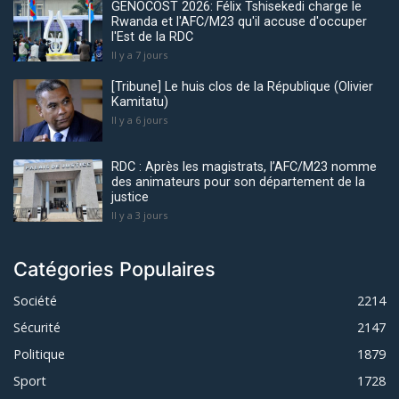
GENOCOST 2026: Félix Tshisekedi charge le
Rwanda et l'AFC/M23 qu'il accuse d'occuper
l'Est de la RDC
Il y a 7 jours
[Tribune] Le huis clos de la République (Olivier
Kamitatu)
Il y a 6 jours
RDC : Après les magistrats, l’AFC/M23 nomme
des animateurs pour son département de la
justice
Il y a 3 jours
Catégories Populaires
Société
2214
Sécurité
2147
Politique
1879
Sport
1728