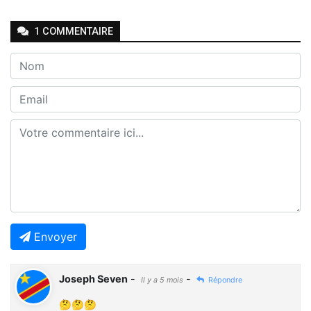
1
COMMENTAIRE
Envoyer
Joseph Seven
-
-
Il y a 5 mois
Répondre
🤔🤔🤔