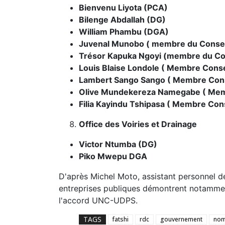
Bienvenu Liyota (PCA)
Bilenge Abdallah (DG)
William Phambu (DGA)
Juvenal Munobo ( membre du Consei
Trésor Kapuka Ngoyi (membre du Co
Louis Blaise Londole ( Membre Conse
Lambert Sango Sango ( Membre Cons
Olive Mundekereza Namegabe ( Mem
Filia Kayindu Tshipasa ( Membre Con
Office des Voiries et Drainage
Victor Ntumba (DG)
Piko Mwepu DGA
D'après Michel Moto, assistant personnel d
entreprises publiques démontrent notamment
l'accord UNC-UDPS.
TAGS
fatshi
rdc
gouvernement
nom