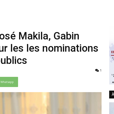
osé Makila, Gabin
ur les les nominations
ublics
1
Whatsapp
À