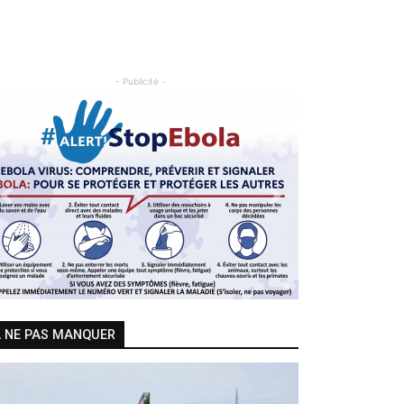
- Publicité -
Previous
Next
 NE PAS MANQUER