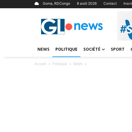
Goma, RDCongo
8 août 2026
Contact
Insc
NEWS
POLITIQUE
SOCIÉTÉ
SPORT
Accueil
Politique
fatshi