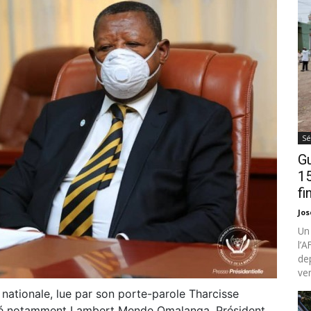
Sé
Gu
15
fi
Jo
Un
l’
de
ven
 nationale, lue par son porte-parole Tharcisse
mé notamment Lambert Mende Omalanga, Président