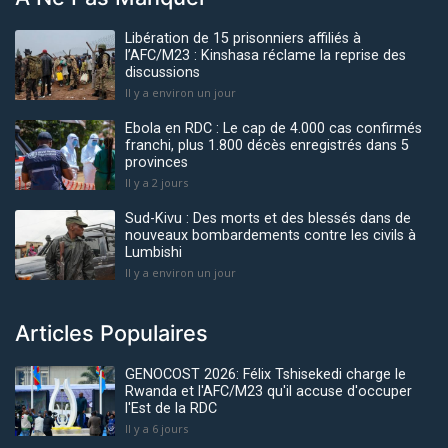
Libération de 15 prisonniers affiliés à
l’AFC/M23 : Kinshasa réclame la reprise des
discussions
Il y a environ un jour
Ebola en RDC : Le cap de 4.000 cas confirmés
franchi, plus 1.800 décès enregistrés dans 5
provinces
Il y a 2 jours
Sud-Kivu : Des morts et des blessés dans de
nouveaux bombardements contre les civils à
Lumbishi
Il y a environ un jour
Articles Populaires
GENOCOST 2026: Félix Tshisekedi charge le
Rwanda et l'AFC/M23 qu'il accuse d'occuper
l'Est de la RDC
Il y a 6 jours