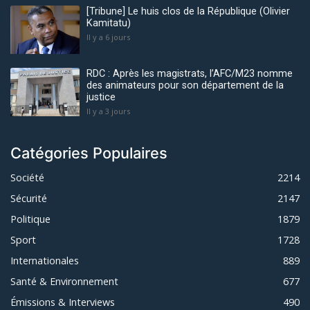
[Tribune] Le huis clos de la République (Olivier
Kamitatu)
Il y a 6 jours
RDC : Après les magistrats, l’AFC/M23 nomme
des animateurs pour son département de la
justice
Il y a 3 jours
Catégories Populaires
Société
2214
Sécurité
2147
Politique
1879
Sport
1728
Internationales
889
Santé & Environnement
677
Émissions & Interviews
490