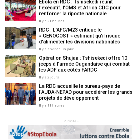
Ebola en RDC : Tshisekedi réunit
l'exécutif, l’OMS et Africa CDC pour
renforcer la riposte nationale
Il y a 21 heures
RDC : L’AFC/M23 critique le
« GENOCOST » estimant qu’il risque
d'alimenter les divisions nationales
Il y a environ un jour
Opération Shujaa : Tshisekedi offre 10
jeeps à l’armée Ougandaise qui combat
les ADF aux côtés FARDC
Il y a 2 jours
La RDC accueille le bureau-pays de
l’AUDA-NEPAD pour accélérer les grands
projets de développement
Il y a 11 heures
- Publicité -
Previous
Next