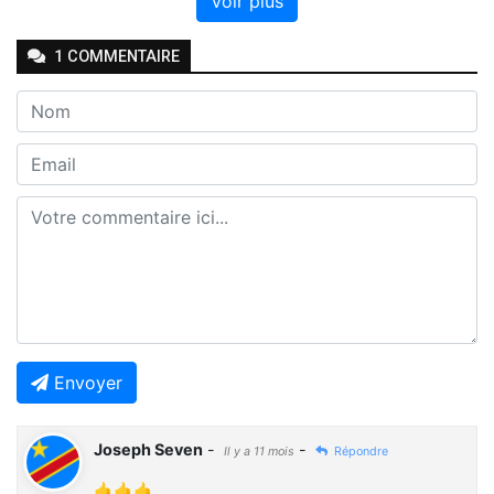
Voir plus
1
COMMENTAIRE
Envoyer
Joseph Seven
-
-
Il y a 11 mois
Répondre
🤙🤙🤙