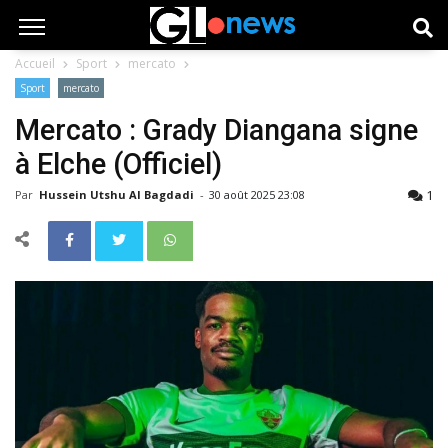
Accueil
Sport
mercato
Sport
mercato
Mercato : Grady Diangana signe
à Elche (Officiel)
1
Par
Hussein Utshu Al Bagdadi
-
30 août 2025 23:08