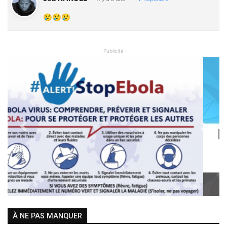
😢😢😢
- Publicité -
Previous
Next
À NE PAS MANQUER