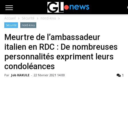
Accueil
Sécurité
nord-kivu
Sécurité
nord-kivu
Meurtre de l’ambassadeur
italien en RDC : De nombreuses
personnalités expriment leurs
condoléances
1
Par
Job KAKULE
-
22 février 2021 14:00