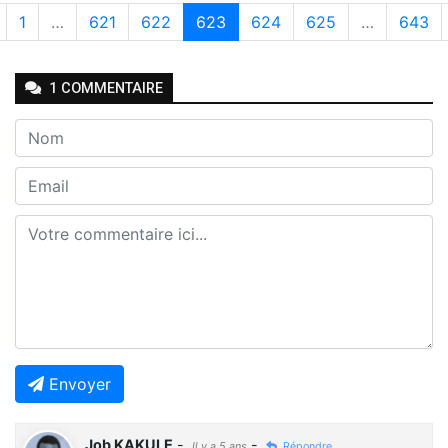
1
…
621
622
623
624
625
…
643
1
COMMENTAIRE
Envoyer
Job KAKULE
-
-
Il y a 5 ans
Répondre