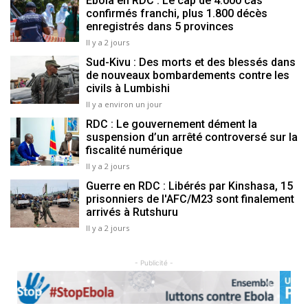
Ebola en RDC : Le cap de 4.000 cas
confirmés franchi, plus 1.800 décès
enregistrés dans 5 provinces
Il y a 2 jours
Sud-Kivu : Des morts et des blessés dans
de nouveaux bombardements contre les
civils à Lumbishi
Il y a environ un jour
RDC : Le gouvernement dément la
suspension d’un arrêté controversé sur la
fiscalité numérique
Il y a 2 jours
Guerre en RDC : Libérés par Kinshasa, 15
prisonniers de l'AFC/M23 sont finalement
arrivés à Rutshuru
Il y a 2 jours
- Publicité -
Previous
Next