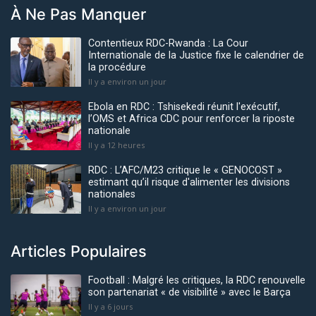
À Ne Pas Manquer
Contentieux RDC-Rwanda : La Cour
Internationale de la Justice fixe le calendrier de
la procédure
Il y a environ un jour
Ebola en RDC : Tshisekedi réunit l'exécutif,
l’OMS et Africa CDC pour renforcer la riposte
nationale
Il y a 12 heures
RDC : L’AFC/M23 critique le « GENOCOST »
estimant qu’il risque d'alimenter les divisions
nationales
Il y a environ un jour
Articles Populaires
Football : Malgré les critiques, la RDC renouvelle
son partenariat « de visibilité » avec le Barça
Il y a 6 jours