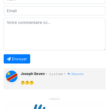
Envoyer
Joseph Seven
-
-
Il y a 2 ans
Répondre
🤔🤔🤔
- Publicité -