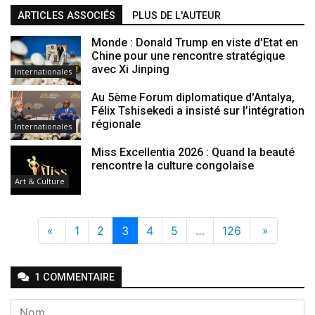
ARTICLES ASSOCIÉS
PLUS DE L'AUTEUR
Monde : Donald Trump en viste d'Etat en
Chine pour une rencontre stratégique
avec Xi Jinping
Internationales
Au 5ème Forum diplomatique d'Antalya,
Félix Tshisekedi a insisté sur l’intégration
régionale
Internationales
Miss Excellentia 2026 : Quand la beauté
rencontre la culture congolaise
Art & Culture
«
1
2
3
4
5
…
126
»
1
COMMENTAIRE