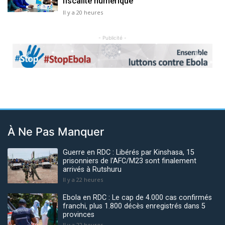
fiscalité numérique
Il y a 20 heures
- Publicité -
Previous
Next
À Ne Pas Manquer
Guerre en RDC : Libérés par Kinshasa, 15
prisonniers de l'AFC/M23 sont finalement
arrivés à Rutshuru
Il y a 22 heures
Ebola en RDC : Le cap de 4.000 cas confirmés
franchi, plus 1.800 décès enregistrés dans 5
provinces
Il y a 22 heures