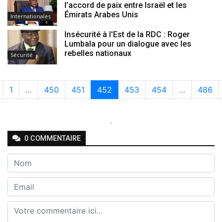
l’accord de paix entre Israël et les
Émirats Arabes Unis
Internationales
Insécurité à l'Est de la RDC : Roger
Lumbala pour un dialogue avec les
rebelles nationaux
Sécurité
1
…
450
451
452
453
454
…
486
Chargement des commentaires...
0
COMMENTAIRE