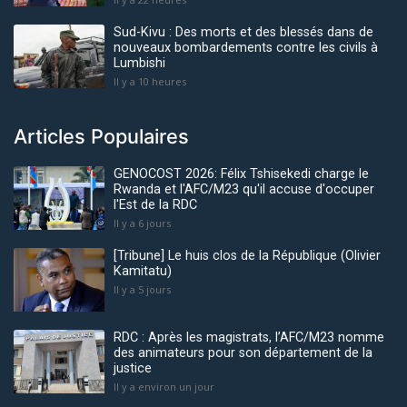
Sud-Kivu : Des morts et des blessés dans de
nouveaux bombardements contre les civils à
Lumbishi
Il y a 10 heures
Articles Populaires
GENOCOST 2026: Félix Tshisekedi charge le
Rwanda et l'AFC/M23 qu'il accuse d'occuper
l'Est de la RDC
Il y a 6 jours
[Tribune] Le huis clos de la République (Olivier
Kamitatu)
Il y a 5 jours
RDC : Après les magistrats, l’AFC/M23 nomme
des animateurs pour son département de la
justice
Il y a environ un jour