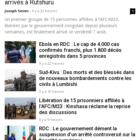
arrivés à Rutshuru
Joseph Seven
-
Il y a 22 heures
1
Un premier groupe de 15 personnes affilées à l’AFC/M23,
libérées par le gouvernement congolais depuis plusieurs
semaines, est finalement arrivé ce vendredi 7 août...
Ebola en RDC : Le cap de 4.000 cas
confirmés franchi, plus 1.800 décès
enregistrés dans 5 provinces
Il y a 22 heures
Sud-Kivu : Des morts et des blessés dans
de nouveaux bombardements contre les
civils à Lumbishi
Il y a 10 heures
Libération de 15 prisonniers affiliés à
l’AFC/M23 : Kinshasa réclame la reprise
des discussions
Il y a 9 heures
RDC : Le gouvernement dément la
suspension d’un arrêté controversé sur la