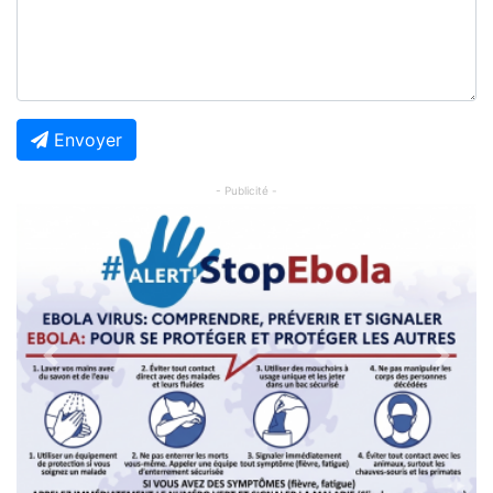
Envoyer
- Publicité -
Previous
Next