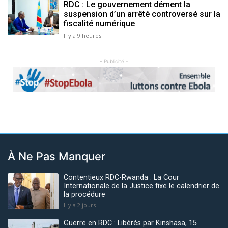
RDC : Le gouvernement dément la
suspension d’un arrêté controversé sur la
fiscalité numérique
Il y a 9 heures
- Publicité -
Previous
Next
À Ne Pas Manquer
Contentieux RDC-Rwanda : La Cour
Internationale de la Justice fixe le calendrier de
la procédure
Il y a 2 jours
Guerre en RDC : Libérés par Kinshasa, 15