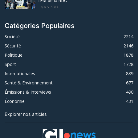
l'Est de la RDC
Il y a 5 jours
Catégories Populaires
Société
2214
Sécurité
2146
Politique
1878
Sport
1728
Internationales
889
Santé & Environnement
677
Émissions & Interviews
490
Économie
431
Explorer nos articles