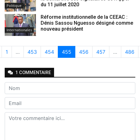
du 11 juillet 2020
Politique
Réforme institutionnelle de la CEEAC :
Dénis Sassou Nguesso désigné comme
nouveau président
Internationales
1
…
453
454
455
456
457
…
486
1
COMMENTAIRE