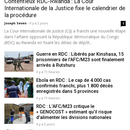
Contentieux RDC-Rwanda : La Cour
Internationale de la Justice fixe le calendrier de
la procédure
Joseph Seven
-
Il y a 2 jours
1
La Cour internationale de Justice (CIJ) a franchi une nouvelle étape
dans l'affaire opposant la République démocratique du Congo
(RDC) au Rwanda en fixant les délais de dépôt...
Guerre en RDC : Libérés par Kinshasa, 15
prisonniers de l'AFC/M23 sont finalement
arrivés à Rutshuru
Il y a 11 heures
Ebola en RDC : Le cap de 4.000 cas
confirmés franchi, plus 1.800 décès
enregistrés dans 5 provinces
Il y a 11 heures
RDC : L’AFC/M23 critique le
« GENOCOST » estimant qu’il risque
d'alimenter les divisions nationales
Il y a 2 jours