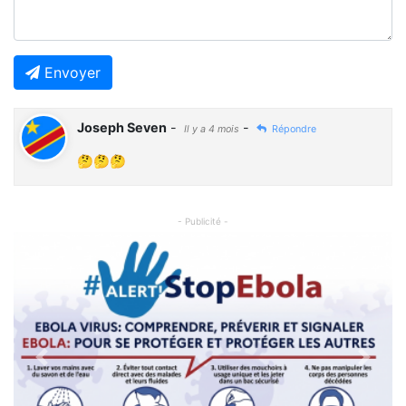
Envoyer
Joseph Seven
-
-
Il y a 4 mois
Répondre
🤔🤔🤔
- Publicité -
Previous
Next