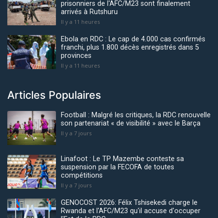
prisonniers de l'AFC/M23 sont finalement
arrivés à Rutshuru
Il y a 11 heures
Ebola en RDC : Le cap de 4.000 cas confirmés
franchi, plus 1.800 décès enregistrés dans 5
provinces
Il y a 11 heures
Articles Populaires
Football : Malgré les critiques, la RDC renouvelle
son partenariat « de visibilité » avec le Barça
Il y a 7 jours
Linafoot : Le TP Mazembe conteste sa
suspension par la FECOFA de toutes
compétitions
Il y a 7 jours
GENOCOST 2026: Félix Tshisekedi charge le
Rwanda et l'AFC/M23 qu'il accuse d'occuper