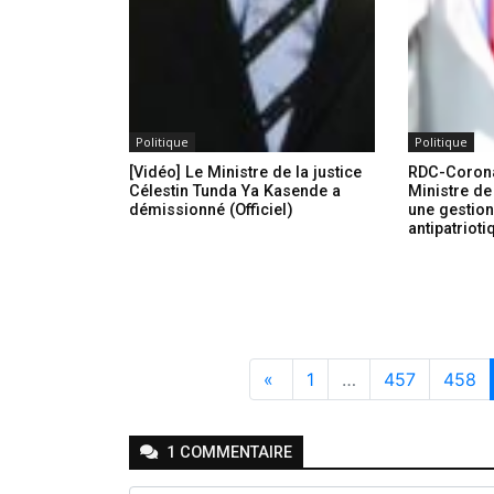
Politique
Politique
[Vidéo] Le Ministre de la justice
RDC-Corona
Célestin Tunda Ya Kasende a
Ministre de 
démissionné (Officiel)
une gestion
antipatrioti
«
1
…
457
458
1
COMMENTAIRE