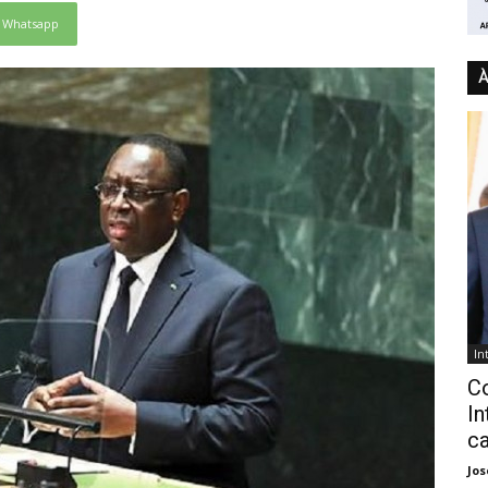
Whatsapp
À
In
C
In
ca
Jo