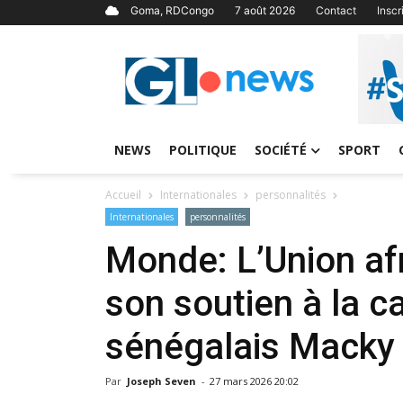
Goma, RDCongo
7 août 2026
Contact
Insc
NEWS
POLITIQUE
SOCIÉTÉ
SPORT
Accueil
Internationales
personnalités
Internationales
personnalités
Monde: L’Union afr
son soutien à la c
sénégalais Macky 
Par
Joseph Seven
-
27 mars 2026 20:02