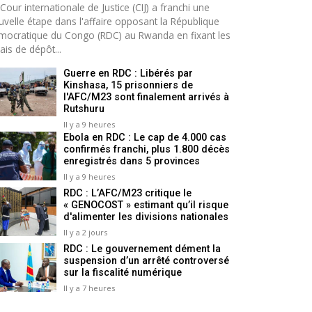
Cour internationale de Justice (CIJ) a franchi une
uvelle étape dans l'affaire opposant la République
mocratique du Congo (RDC) au Rwanda en fixant les
ais de dépôt...
Guerre en RDC : Libérés par
Kinshasa, 15 prisonniers de
l'AFC/M23 sont finalement arrivés à
Rutshuru
Il y a 9 heures
Ebola en RDC : Le cap de 4.000 cas
confirmés franchi, plus 1.800 décès
enregistrés dans 5 provinces
Il y a 9 heures
RDC : L’AFC/M23 critique le
« GENOCOST » estimant qu’il risque
d'alimenter les divisions nationales
Il y a 2 jours
RDC : Le gouvernement dément la
suspension d’un arrêté controversé
sur la fiscalité numérique
Il y a 7 heures