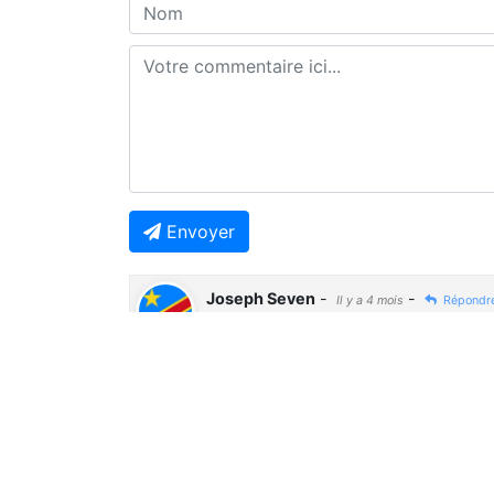
Envoyer
Joseph Seven
-
-
Il y a 4 mois
Répondr
🤔🤔🤔