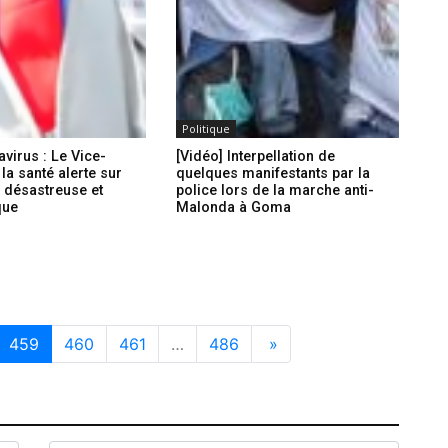
Politique
virus : Le Vice-
[Vidéo] Interpellation de
la santé alerte sur
quelques manifestants par la
 désastreuse et
police lors de la marche anti-
que
Malonda à Goma
459
460
461
…
486
»