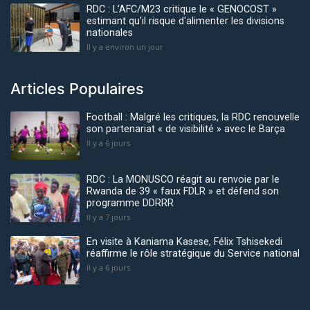
RDC : L’AFC/M23 critique le « GENOCOST »
estimant qu’il risque d'alimenter les divisions
nationales
Il y a environ un jour
Articles Populaires
Football : Malgré les critiques, la RDC renouvelle
son partenariat « de visibilité » avec le Barça
Il y a 6 jours
RDC : La MONUSCO réagit au renvoie par le
Rwanda de 39 « faux FDLR » et défend son
programme DDRRR
Il y a 7 jours
En visite à Kaniama Kasese, Félix Tshisekedi
réaffirme le rôle stratégique du Service national
Il y a 6 jours