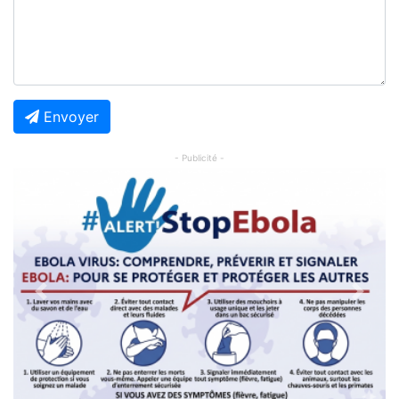
Envoyer
- Publicité -
Previous
Next