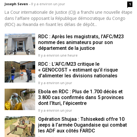
Joseph Seven
-
Il y a environ un jour
1
La Cour internationale de Justice (CIJ) a franchi une nouvelle étape
dans l'affaire opposant la République démocratique du Congo
(RDC) au Rwanda en fixant les délais de dépôt...
RDC : Après les magistrats, l’AFC/M23
nomme des animateurs pour son
département de la justice
Il y a environ une heure
RDC : L’AFC/M23 critique le
« GENOCOST » estimant qu’il risque
d'alimenter les divisions nationales
Il y a environ un jour
Ebola en RDC : Plus de 1.700 décès et
3.800 cas confirmés dans 5 provinces
dont l’Ituri, l'épicentre
Il y a environ un jour
Opération Shujaa : Tshisekedi offre 10
jeeps à l’armée Ougandaise qui combat
les ADF aux côtés FARDC