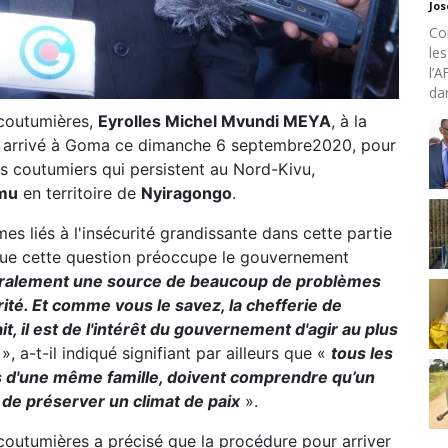
Jo
Co
les
l’A
dan
 coutumières,
Eyrolles Michel Mvundi MEYA
, à la
st arrivé à Goma ce dimanche 6 septembre2020, pour
ts coutumiers qui persistent au Nord-Kivu,
mu
en territoire de
Nyiragongo
.
es liés à l'insécurité grandissante dans cette partie
 que cette question préoccupe le gouvernement
néralement une source de beaucoup de problèmes
rité. Et comme vous le savez, la chefferie de
, il est de l'intérêt du gouvernement d'agir au plus
», a-t-il indiqué signifiant par ailleurs que «
tous les
nts d'une même famille, doivent comprendre qu’un
i de préserver un climat de paix
».
coutumières a précisé que la procédure pour arriver