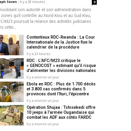
seph Seven
-
Il y a 28 minutes
0
nsolidant son autorité et son administration dans
 zones qu’il contrôle au Nord-Kivu et au Sud-Kivu,
FC/M23 poursuit la relance des activités judiciaires
s cette...
Contentieux RDC-Rwanda : La Cour
Internationale de la Justice fixe le
calendrier de la procédure
Il y a 23 heures
RDC : L’AFC/M23 critique le
« GENOCOST » estimant qu’il risque
d'alimenter les divisions nationales
Il y a environ un jour
Ebola en RDC : Plus de 1.700 décès
et 3.800 cas confirmés dans 5
provinces dont l’Ituri, l'épicentre
Il y a environ un jour
Opération Shujaa : Tshisekedi offre
10 jeeps à l’armée Ougandaise qui
combat les ADF aux côtés FARDC
Il y a environ un jour