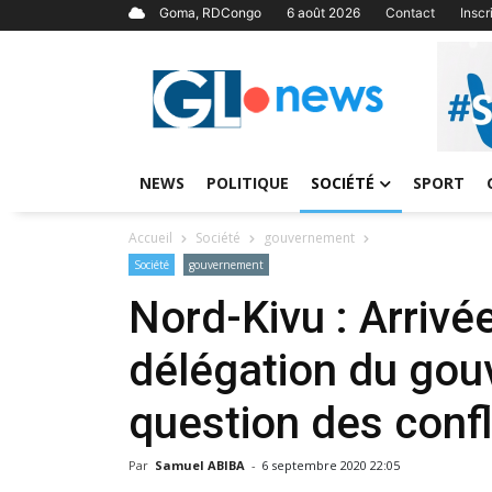
Goma, RDCongo
6 août 2026
Contact
Insc
NEWS
POLITIQUE
SOCIÉTÉ
SPORT
Accueil
Société
gouvernement
Société
gouvernement
Nord-Kivu : Arriv
délégation du gou
question des confl
Par
Samuel ABIBA
-
6 septembre 2020 22:05