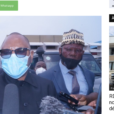
Whatsapp
À
Po
RD
n
dé