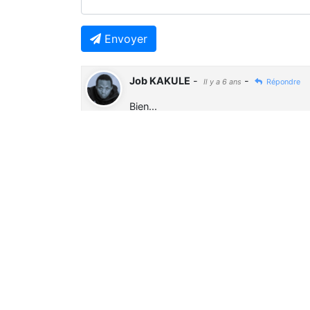
Envoyer
Job KAKULE
-
-
Il y a 6 ans
Répondre
Bien...
Previous
À Ne Pas Manquer