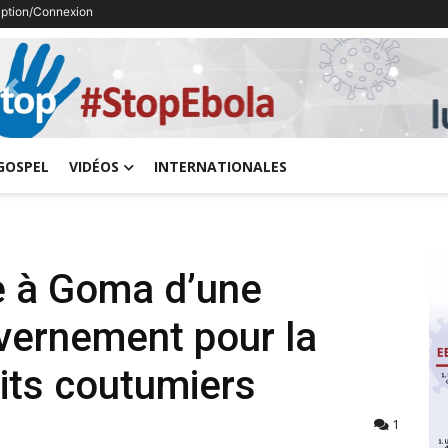
ription/Connexion
Previous
GOSPEL
VIDÉOS
INTERNATIONALES
ée à Goma d’une
vernement pour la
its coutumiers
1