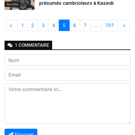
présumés cambrioleurs à Kasindi
Société
«
1
2
3
4
5
6
7
…
707
»
1
COMMENTAIRE
Envoyer