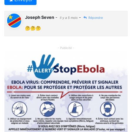
Joseph Seven
-
-
Il y a 5 mois
Répondre
🤔🤔🤔
- Publicité -
Previous
Next