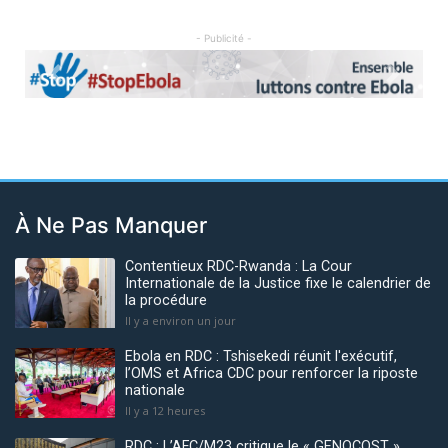
- Publicité -
Previous
Next
À Ne Pas Manquer
Contentieux RDC-Rwanda : La Cour
Internationale de la Justice fixe le calendrier de
la procédure
Il y a environ un jour
Ebola en RDC : Tshisekedi réunit l'exécutif,
l’OMS et Africa CDC pour renforcer la riposte
nationale
Il y a 12 heures
RDC : L’AFC/M23 critique le « GENOCOST »