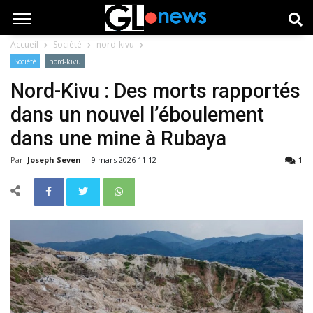
Accueil
Société
nord-kivu
Société
nord-kivu
Nord-Kivu : Des morts rapportés
dans un nouvel l’éboulement
dans une mine à Rubaya
1
Par
Joseph Seven
-
9 mars 2026 11:12