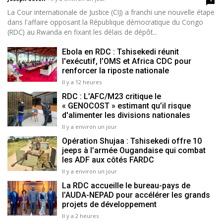
La Cour internationale de Justice (CIJ) a franchi une nouvelle étape
dans l'affaire opposant la République démocratique du Congo
(RDC) au Rwanda en fixant les délais de dépôt...
Ebola en RDC : Tshisekedi réunit
l'exécutif, l’OMS et Africa CDC pour
renforcer la riposte nationale
Il y a 12 heures
RDC : L’AFC/M23 critique le
« GENOCOST » estimant qu’il risque
d'alimenter les divisions nationales
Il y a environ un jour
Opération Shujaa : Tshisekedi offre 10
jeeps à l’armée Ougandaise qui combat
les ADF aux côtés FARDC
Il y a environ un jour
La RDC accueille le bureau-pays de
l’AUDA-NEPAD pour accélérer les grands
projets de développement
Il y a 2 heures