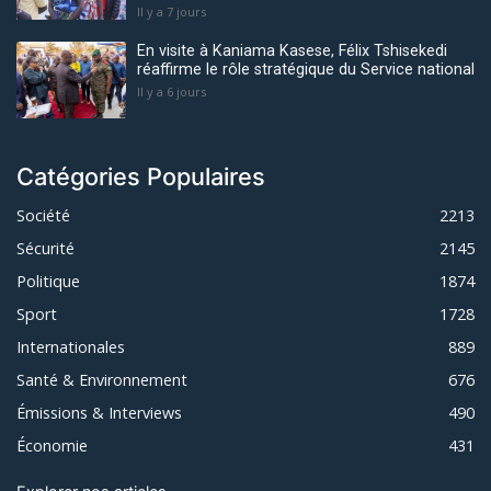
Il y a 7 jours
En visite à Kaniama Kasese, Félix Tshisekedi
réaffirme le rôle stratégique du Service national
Il y a 6 jours
Catégories Populaires
Société
2213
Sécurité
2145
Politique
1874
Sport
1728
Internationales
889
Santé & Environnement
676
Émissions & Interviews
490
Économie
431