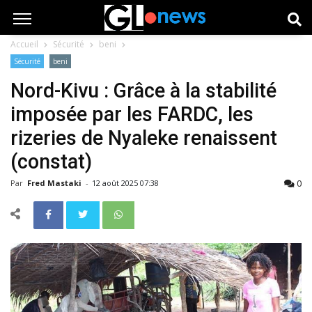
Accueil
Sécurité
beni
Sécurité
beni
Nord-Kivu : Grâce à la stabilité
imposée par les FARDC, les
rizeries de Nyaleke renaissent
(constat)
0
Par
Fred Mastaki
-
12 août 2025 07:38