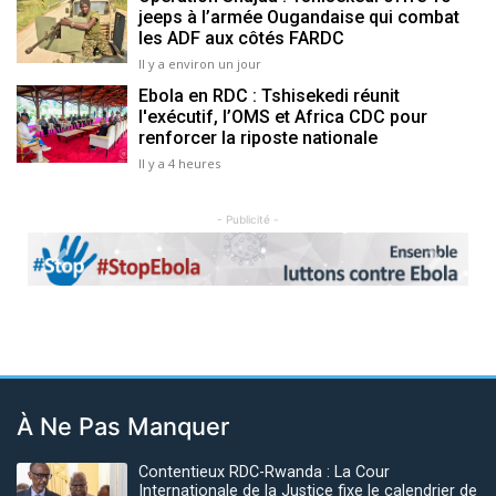
jeeps à l’armée Ougandaise qui combat
les ADF aux côtés FARDC
Il y a environ un jour
Ebola en RDC : Tshisekedi réunit
l'exécutif, l’OMS et Africa CDC pour
renforcer la riposte nationale
Il y a 4 heures
- Publicité -
Previous
Next
À Ne Pas Manquer
Contentieux RDC-Rwanda : La Cour
Internationale de la Justice fixe le calendrier de