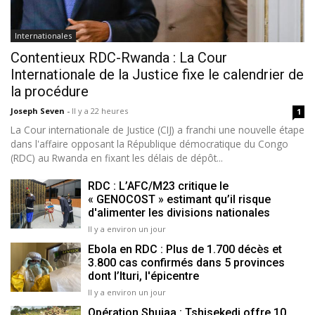
Internationales
Contentieux RDC-Rwanda : La Cour
Internationale de la Justice fixe le calendrier de
la procédure
Joseph Seven
-
Il y a 22 heures
1
La Cour internationale de Justice (CIJ) a franchi une nouvelle étape
dans l'affaire opposant la République démocratique du Congo
(RDC) au Rwanda en fixant les délais de dépôt...
RDC : L’AFC/M23 critique le
« GENOCOST » estimant qu’il risque
d'alimenter les divisions nationales
Il y a environ un jour
Ebola en RDC : Plus de 1.700 décès et
3.800 cas confirmés dans 5 provinces
dont l’Ituri, l'épicentre
Il y a environ un jour
Opération Shujaa : Tshisekedi offre 10