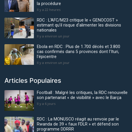
la procédure
Il y a 22 heures
RDC : L’AFC/M23 critique le « GENOCOST »
estimant qu’il risque d'alimenter les divisions
nationales
Il y a environ un jour
Ebola en RDC : Plus de 1.700 décès et 3.800
cas confirmés dans 5 provinces dont l’Ituri,
l'épicentre
Il y a environ un jour
Articles Populaires
Football : Malgré les critiques, la RDC renouvelle
son partenariat « de visibilité » avec le Barça
Il y a 6 jours
RDC : La MONUSCO réagit au renvoie par le
Rwanda de 39 « faux FDLR » et défend son
programme DDRRR