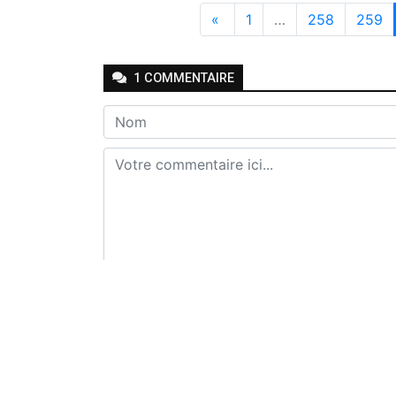
«
1
…
258
259
1
COMMENTAIRE
Envoyer
Job KAKULE
-
-
Il y a 4 ans
Répondre
Bien...