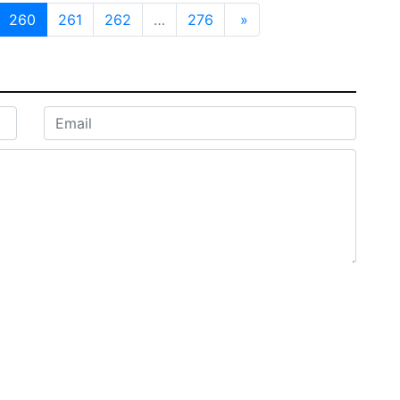
260
261
262
…
276
»