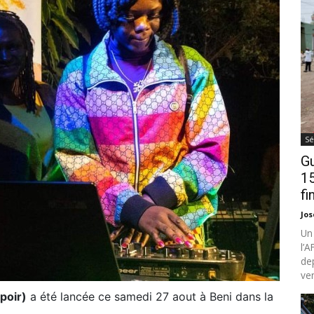
Sé
Gu
15
fi
Jo
Un
l’
de
ven
poir)
a été lancée ce samedi 27 aout à Beni dans la