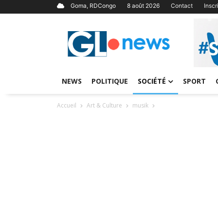
Goma, RDCongo
8 août 2026
Contact
Insc
NEWS
POLITIQUE
SOCIÉTÉ
SPORT
Accueil
Art & Culture
musik