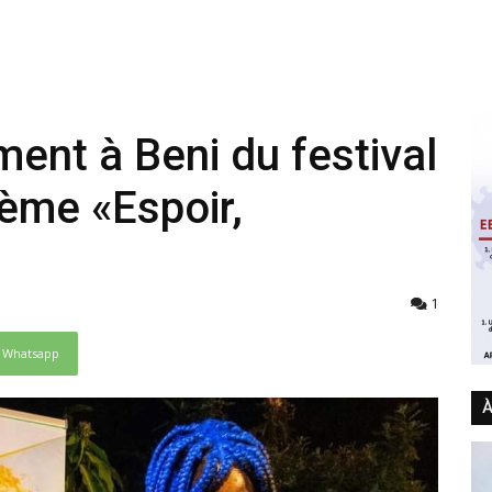
ent à Beni du festival
hème «Espoir,
1
Whatsapp
À