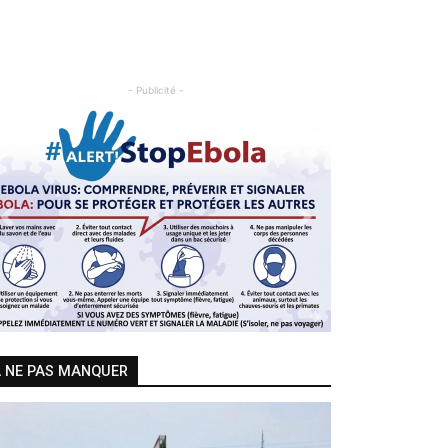
- Publicité -
Previous
Next
 NE PAS MANQUER