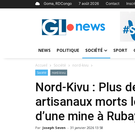
Goma, RDCongo
7 août 2026
Contact
Insc
NEWS
POLITIQUE
SOCIÉTÉ
SPORT
Accueil
Société
nord-kivu
Société
nord-kivu
Nord-Kivu : Plus 
artisanaux morts l
d’une mine à Rub
Par
Joseph Seven
-
31 janvier 2026 13:58