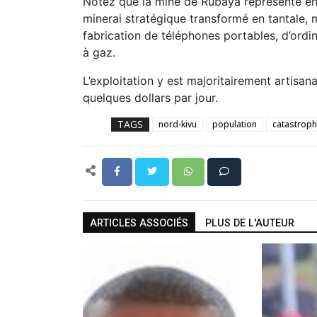
Notez que la mine de Rubaya représente env
minerai stratégique transformé en tantale, m
fabrication de téléphones portables, d’ord
à gaz.
L’exploitation y est majoritairement artisan
quelques dollars par jour.
TAGS
nord-kivu
population
catastroph
ARTICLES ASSOCIÉS
PLUS DE L'AUTEUR