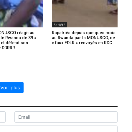
Société
ONUSCO réagit au
Rapatriés depuis quelques mois
 le Rwanda de 39 «
au Rwanda par la MONUSCO, de
 et défend son
« faux FDLR » renvoyés en RDC
 DDRRR
Voir plus