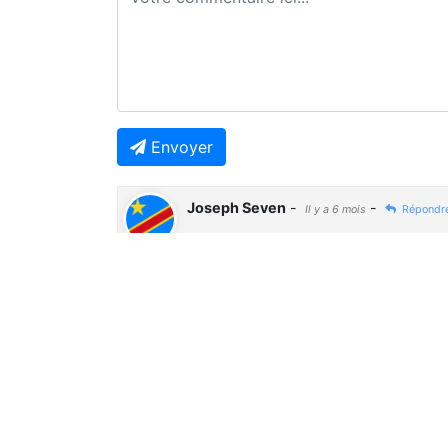
Envoyer
Joseph Seven
-
-
Il y a 6 mois
Répondr
🤔🤔🤔
Previous