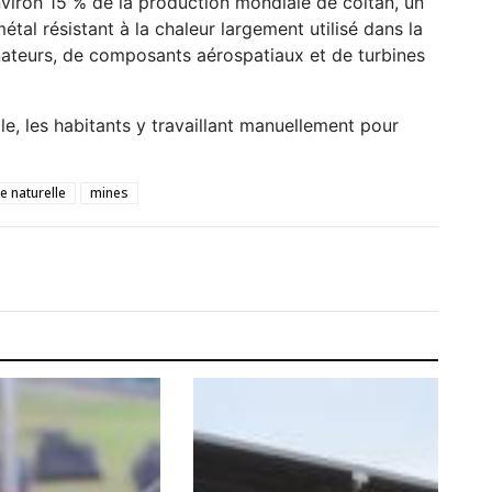
iron 15 % de la production mondiale de coltan, un
étal résistant à la chaleur largement utilisé dans la
inateurs, de composants aérospatiaux et de turbines
ale, les habitants y travaillant manuellement pour
e naturelle
mines