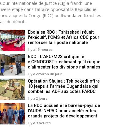
Cour internationale de Justice (CIJ) a franchi une
uvelle étape dans l'affaire opposant la République
mocratique du Congo (RDC) au Rwanda en fixant les
ais de dépôt...
Ebola en RDC : Tshisekedi réunit
l'exécutif, l’OMS et Africa CDC pour
renforcer la riposte nationale
Il y a 19 heures
RDC : L’AFC/M23 critique le
« GENOCOST » estimant qu’il risque
d'alimenter les divisions nationales
Il y a environ un jour
Opération Shujaa : Tshisekedi offre
10 jeeps à l’armée Ougandaise qui
combat les ADF aux côtés FARDC
Il y a 2 jours
La RDC accueille le bureau-pays de
l’AUDA-NEPAD pour accélérer les
grands projets de développement
Il y a 9 heures