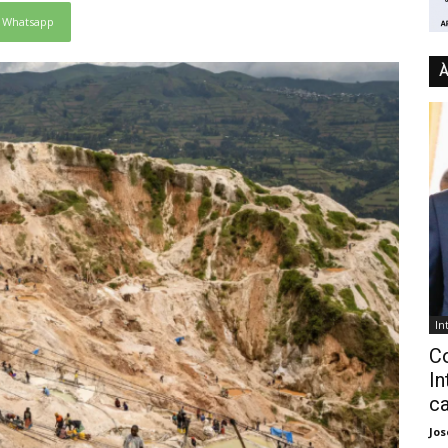
Whatsapp
À
In
C
In
ca
Jo