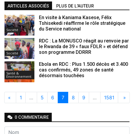
ARTICLES ASSOCIÉS
PLUS DE L'AUTEUR
En visite à Kaniama Kasese, Félix
Tshisekedi réaffirme le rôle stratégique
du Service national
Société
RDC : La MONUSCO réagit au renvoie par
le Rwanda de 39 « faux FDLR » et défend
son programme DDRRR
Société
Ebola en RDC : Plus 1.500 décès et 3.400
cas confirmés, 49 zones de santé
Santé &
désormais touchées
Environnement
«
1
…
5
6
7
8
9
…
1581
»
0
COMMENTAIRE