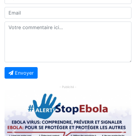
Envoyer
- Publicité -
Previous
Next