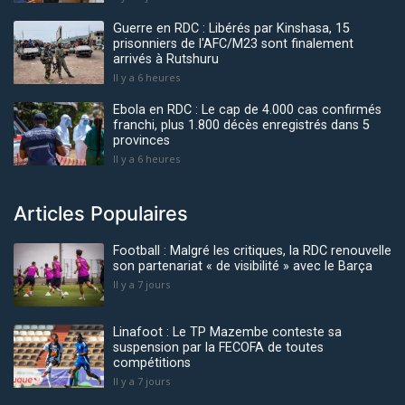
Guerre en RDC : Libérés par Kinshasa, 15
prisonniers de l'AFC/M23 sont finalement
arrivés à Rutshuru
Il y a 6 heures
Ebola en RDC : Le cap de 4.000 cas confirmés
franchi, plus 1.800 décès enregistrés dans 5
provinces
Il y a 6 heures
Articles Populaires
Football : Malgré les critiques, la RDC renouvelle
son partenariat « de visibilité » avec le Barça
Il y a 7 jours
Linafoot : Le TP Mazembe conteste sa
suspension par la FECOFA de toutes
compétitions
Il y a 7 jours