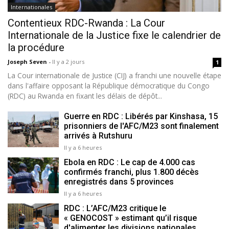
Internationales
Contentieux RDC-Rwanda : La Cour
Internationale de la Justice fixe le calendrier de
la procédure
Joseph Seven
-
Il y a 2 jours
1
La Cour internationale de Justice (CIJ) a franchi une nouvelle étape
dans l'affaire opposant la République démocratique du Congo
(RDC) au Rwanda en fixant les délais de dépôt...
Guerre en RDC : Libérés par Kinshasa, 15
prisonniers de l'AFC/M23 sont finalement
arrivés à Rutshuru
Il y a 6 heures
Ebola en RDC : Le cap de 4.000 cas
confirmés franchi, plus 1.800 décès
enregistrés dans 5 provinces
Il y a 6 heures
RDC : L’AFC/M23 critique le
« GENOCOST » estimant qu’il risque
d'alimenter les divisions nationales