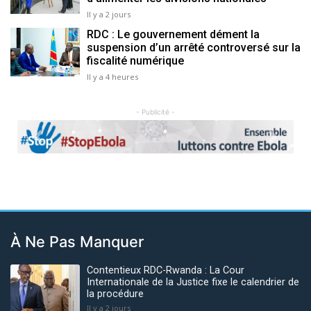
Il y a 2 jours
RDC : Le gouvernement dément la
suspension d’un arrêté controversé sur la
fiscalité numérique
Il y a 4 heures
- Publicité -
Previous
Next
À Ne Pas Manquer
Contentieux RDC-Rwanda : La Cour
Internationale de la Justice fixe le calendrier de
la procédure
Il y a 2 jours