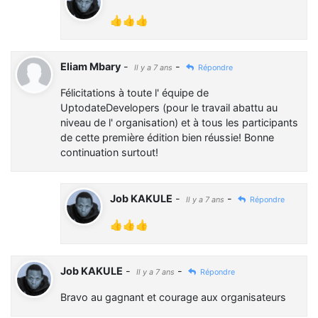
👍👍👍
Eliam Mbary
-
-
Il y a 7 ans
Répondre
Félicitations à toute l' équipe de
UptodateDevelopers (pour le travail abattu au
niveau de l' organisation) et à tous les participants
de cette première édition bien réussie! Bonne
continuation surtout!
Job KAKULE
-
-
Il y a 7 ans
Répondre
👍👍👍
Job KAKULE
-
-
Il y a 7 ans
Répondre
Bravo au gagnant et courage aux organisateurs