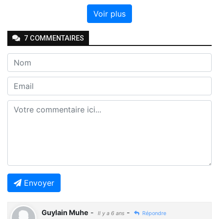
Voir plus
7
COMMENTAIRE
S
Envoyer
Guylain Muhe
-
-
Il y a 6 ans
Répondre