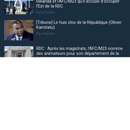
Rwanda et l'AFC/M23 qu'il accuse d'occuper
l'Est de la RDC
Il y a 7 jours
[Tribune] Le huis clos de la République (Olivier
Kamitatu)
Il y a 6 jours
RDC : Après les magistrats, l’AFC/M23 nomme
des animateurs pour son département de la
justice
Il y a 3 jours
Catégories Populaires
Société
2214
Sécurité
2147
Politique
1879
Sport
1728
Internationales
889