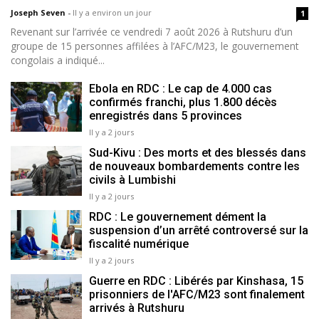
Joseph Seven
-
Il y a environ un jour
1
Revenant sur l’arrivée ce vendredi 7 août 2026 à Rutshuru d’un
groupe de 15 personnes affilées à l’AFC/M23, le gouvernement
congolais a indiqué...
Ebola en RDC : Le cap de 4.000 cas
confirmés franchi, plus 1.800 décès
enregistrés dans 5 provinces
Il y a 2 jours
Sud-Kivu : Des morts et des blessés dans
de nouveaux bombardements contre les
civils à Lumbishi
Il y a 2 jours
RDC : Le gouvernement dément la
suspension d’un arrêté controversé sur la
fiscalité numérique
Il y a 2 jours
Guerre en RDC : Libérés par Kinshasa, 15
prisonniers de l'AFC/M23 sont finalement
arrivés à Rutshuru