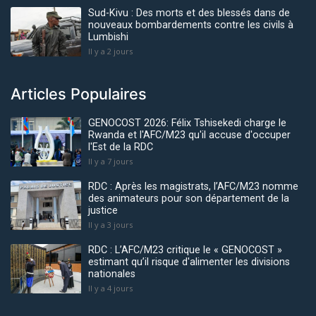
Sud-Kivu : Des morts et des blessés dans de
nouveaux bombardements contre les civils à
Lumbishi
Il y a 2 jours
Articles Populaires
GENOCOST 2026: Félix Tshisekedi charge le
Rwanda et l'AFC/M23 qu'il accuse d'occuper
l'Est de la RDC
Il y a 7 jours
RDC : Après les magistrats, l’AFC/M23 nomme
des animateurs pour son département de la
justice
Il y a 3 jours
RDC : L’AFC/M23 critique le « GENOCOST »
estimant qu’il risque d'alimenter les divisions
nationales
Il y a 4 jours