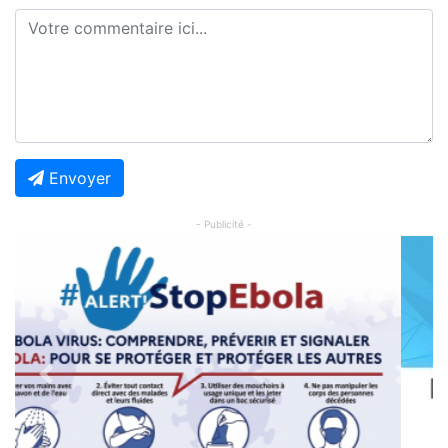
Envoyer
- Publicité -
Previous
Next