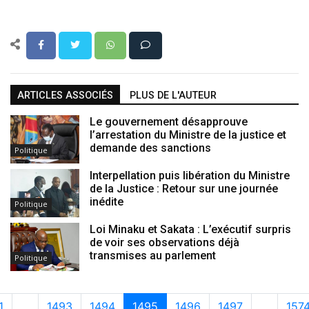
ARTICLES ASSOCIÉS
PLUS DE L'AUTEUR
Le gouvernement désapprouve
l’arrestation du Ministre de la justice et
demande des sanctions
Politique
Interpellation puis libération du Ministre
de la Justice : Retour sur une journée
inédite
Politique
Loi Minaku et Sakata : L’exécutif surpris
de voir ses observations déjà
transmises au parlement
Politique
1
…
1493
1494
1495
1496
1497
…
157