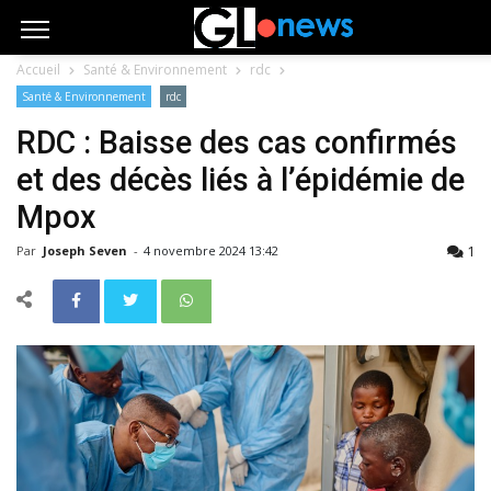
Accueil
Santé & Environnement
rdc
Santé & Environnement
rdc
RDC : Baisse des cas confirmés
et des décès liés à l’épidémie de
Mpox
1
Par
Joseph Seven
-
4 novembre 2024 13:42