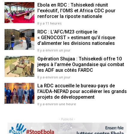
Ebola en RDC : Tshisekedi réunit
l'exécutif, l’OMS et Africa CDC pour
renforcer la riposte nationale
Il y a 11 heures
RDC : L’AFC/M23 critique le
« GENOCOST » estimant qu’il risque
d'alimenter les divisions nationales
Il y a environ un jour
Opération Shujaa : Tshisekedi offre 10
jeeps à l’armée Ougandaise qui combat
les ADF aux côtés FARDC
Il y a environ un jour
La RDC accueille le bureau-pays de
l’AUDA-NEPAD pour accélérer les grands
projets de développement
Il y a environ une heure
- Publicité -
Previous
Next