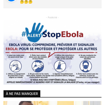
🤔🤔🤔
- Publicité -
Previous
Next
À NE PAS MANQUER