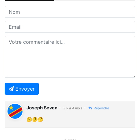
Envoyer
Joseph Seven
-
-
Il y a 4 mois
Répondre
🤔🤔🤔