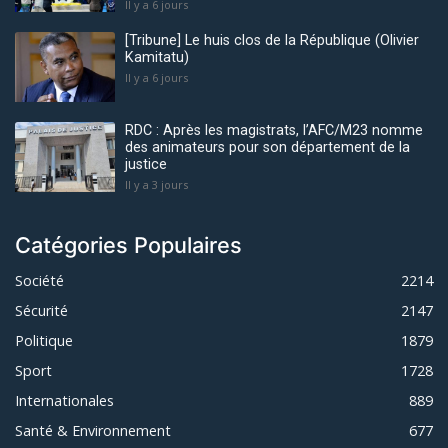
Il y a 6 jours
[Tribune] Le huis clos de la République (Olivier
Kamitatu)
Il y a 6 jours
RDC : Après les magistrats, l’AFC/M23 nomme
des animateurs pour son département de la
justice
Il y a 3 jours
Catégories Populaires
Société
2214
Sécurité
2147
Politique
1879
Sport
1728
Internationales
889
Santé & Environnement
677