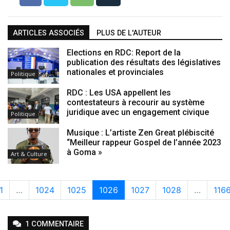
ARTICLES ASSOCIÉS
PLUS DE L'AUTEUR
Elections en RDC: Report de la
publication des résultats des législatives
nationales et provinciales
Politique
RDC : Les USA appellent les
contestateurs à recourir au système
juridique avec un engagement civique
Politique
Musique : L’artiste Zen Great plébiscité
“Meilleur rappeur Gospel de l’année 2023
à Goma »
Art & Culture
1
…
1024
1025
1026
1027
1028
…
116
1
COMMENTAIRE