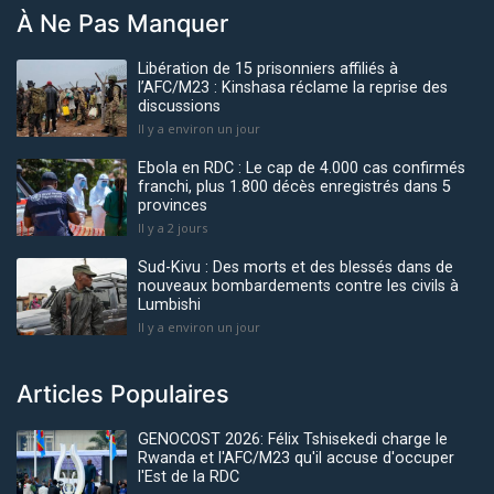
À Ne Pas Manquer
Libération de 15 prisonniers affiliés à
l’AFC/M23 : Kinshasa réclame la reprise des
discussions
Il y a environ un jour
Ebola en RDC : Le cap de 4.000 cas confirmés
franchi, plus 1.800 décès enregistrés dans 5
provinces
Il y a 2 jours
Sud-Kivu : Des morts et des blessés dans de
nouveaux bombardements contre les civils à
Lumbishi
Il y a environ un jour
Articles Populaires
GENOCOST 2026: Félix Tshisekedi charge le
Rwanda et l'AFC/M23 qu'il accuse d'occuper
l'Est de la RDC