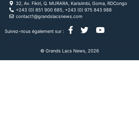
32, Av. Fikiri, Q. MURARA, Karisimbi, Goma, RDCongo
+243 (0) 851 900 685, +243 (0) 975 843 988
contact1@grandslacsnews.com
Suivez-nous également sur :
© Grands Lacs News, 2026