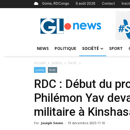
Goma, RDCongo
6 août 2026
Contact
Insc
NEWS
POLITIQUE
SOCIÉTÉ
SPORT
Accueil
Justice
fardc
Justice
fardc
RDC : Début du pr
Philémon Yav deva
militaire à Kinsha
Par
Joseph Seven
-
19 décembre 2025 11:10