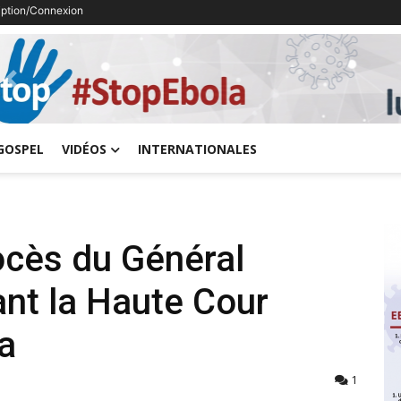
ription/Connexion
Previous
GOSPEL
VIDÉOS
INTERNATIONALES
ocès du Général
nt la Haute Cour
sa
1