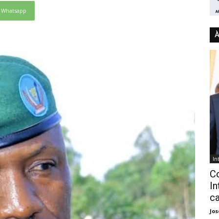
Whatsapp
À
In
C
In
ca
Jo