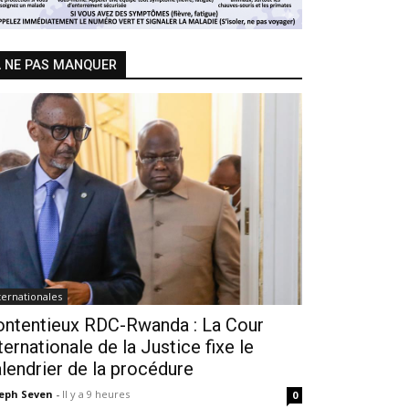
 NE PAS MANQUER
ternationales
ontentieux RDC-Rwanda : La Cour
ternationale de la Justice fixe le
lendrier de la procédure
seph Seven
-
Il y a 9 heures
0