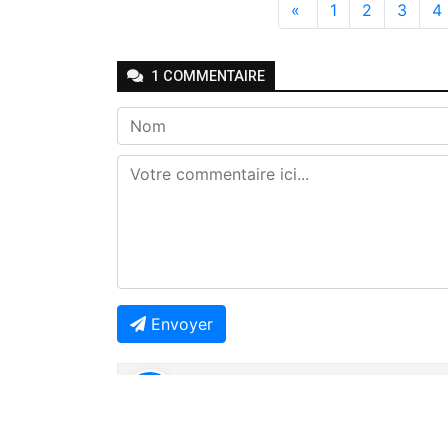
«
1
2
3
4
1
COMMENTAIRE
Envoyer
Joseph Seven
-
-
Il y a 8 mois
Répondr
🤔🤔🤔