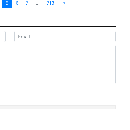
5
6
7
…
713
»
e