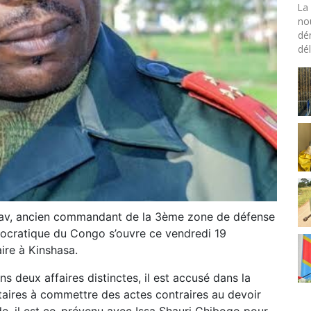
La 
no
dé
dél
 Yav, ancien commandant de la 3ème zone de défense
ocratique du Congo s’ouvre ce vendredi 19
ire à Kinshasa.
ns deux affaires distinctes, il est accusé dans la
itaires à commettre des actes contraires au devoir
nde, il est co-prévenu avec Issa Shauri Chibogo pour