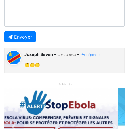
Envoyer
Joseph Seven
-
-
Il y a 4 mois
Répondre
🤔🤔🤔
- Publicité -