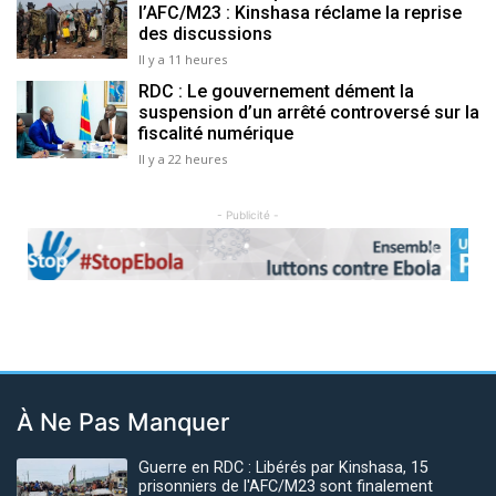
l’AFC/M23 : Kinshasa réclame la reprise
des discussions
Il y a 11 heures
RDC : Le gouvernement dément la
suspension d’un arrêté controversé sur la
fiscalité numérique
Il y a 22 heures
- Publicité -
Previous
Next
À Ne Pas Manquer
Guerre en RDC : Libérés par Kinshasa, 15
prisonniers de l'AFC/M23 sont finalement