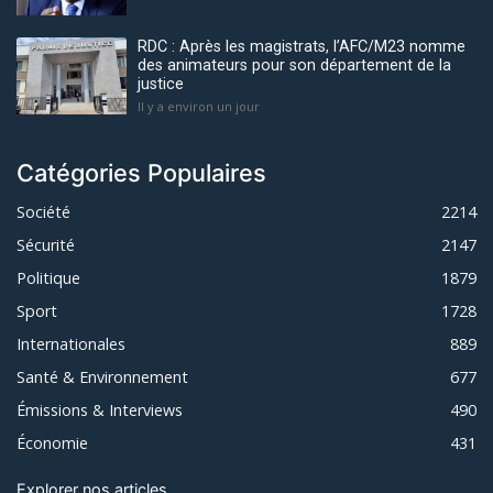
RDC : Après les magistrats, l’AFC/M23 nomme
des animateurs pour son département de la
justice
Il y a environ un jour
Catégories Populaires
Société
2214
Sécurité
2147
Politique
1879
Sport
1728
Internationales
889
Santé & Environnement
677
Émissions & Interviews
490
Économie
431
Explorer nos articles