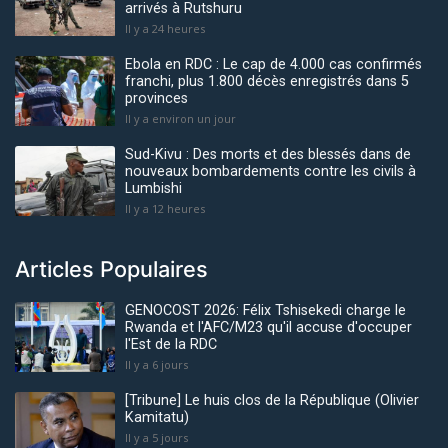
arrivés à Rutshuru
Il y a 24 heures
Ebola en RDC : Le cap de 4.000 cas confirmés
franchi, plus 1.800 décès enregistrés dans 5
provinces
Il y a environ un jour
Sud-Kivu : Des morts et des blessés dans de
nouveaux bombardements contre les civils à
Lumbishi
Il y a 12 heures
Articles Populaires
GENOCOST 2026: Félix Tshisekedi charge le
Rwanda et l'AFC/M23 qu'il accuse d'occuper
l'Est de la RDC
Il y a 6 jours
[Tribune] Le huis clos de la République (Olivier
Kamitatu)
Il y a 5 jours