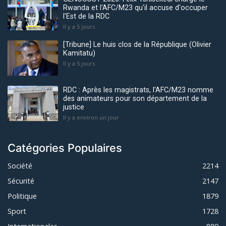
Rwanda et l'AFC/M23 qu'il accuse d'occuper
l'Est de la RDC
Il y a 5 jours
[Tribune] Le huis clos de la République (Olivier
Kamitatu)
Il y a 5 jours
RDC : Après les magistrats, l’AFC/M23 nomme
des animateurs pour son département de la
justice
Il y a environ un jour
Catégories Populaires
Société
2214
Sécurité
2147
Politique
1879
Sport
1728