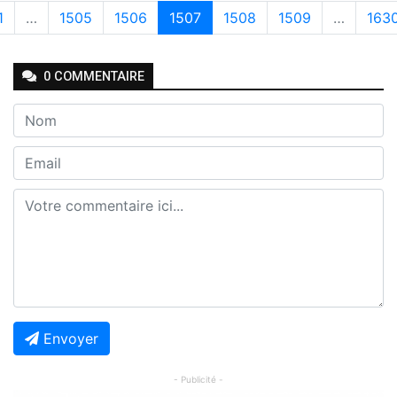
1
…
1505
1506
1507
1508
1509
…
163
0
COMMENTAIRE
Envoyer
- Publicité -