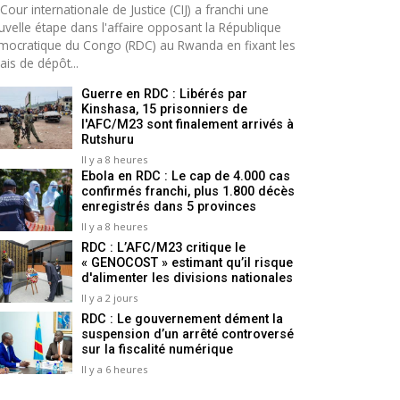
Cour internationale de Justice (CIJ) a franchi une
uvelle étape dans l'affaire opposant la République
mocratique du Congo (RDC) au Rwanda en fixant les
ais de dépôt...
Guerre en RDC : Libérés par
Kinshasa, 15 prisonniers de
l'AFC/M23 sont finalement arrivés à
Rutshuru
Il y a 8 heures
Ebola en RDC : Le cap de 4.000 cas
confirmés franchi, plus 1.800 décès
enregistrés dans 5 provinces
Il y a 8 heures
RDC : L’AFC/M23 critique le
« GENOCOST » estimant qu’il risque
d'alimenter les divisions nationales
Il y a 2 jours
RDC : Le gouvernement dément la
suspension d’un arrêté controversé
sur la fiscalité numérique
Il y a 6 heures