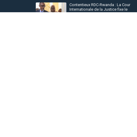
Contentieux RDC-Rwanda : La Cour
Internationale de la Justice fixe le
calendrier de la procédure
Il y a 2 jours
Guerre en RDC : Libérés par Kinshasa, 
prisonniers de l'AFC/M23 sont finalem
arrivés à Rutshuru
Il y a 8 heures
Ebola en RDC : Le cap de 4.000 cas
confirmés franchi, plus 1.800 décès
enregistrés dans 5 provinces
Il y a 8 heures
Explorer nos articles
À Propos De
Grands Lacs News es
Lacs oeuvrant dans l'
Vous cherchez un espa