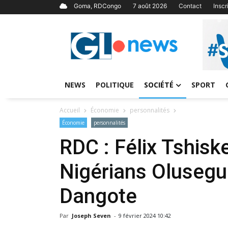
Goma, RDCongo
7 août 2026
Contact
Insc
NEWS
POLITIQUE
SOCIÉTÉ
SPORT
Accueil
Économie
personnalités
Économie
personnalités
RDC : Félix Tshisk
Nigérians Olusegu
Dangote
Par
Joseph Seven
-
9 février 2024 10:42