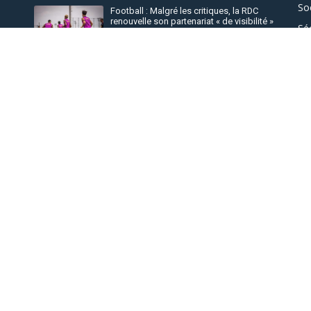
So
Football : Malgré les critiques, la RDC
renouvelle son partenariat « de visibilité »
Sé
avec le Barça
Il y a 7 jours
Po
15
Linafoot : Le TP Mazembe conteste sa
Sp
ent
suspension par la FECOFA de toutes
compétitions
In
Il y a 7 jours
Sa
GENOCOST 2026: Félix Tshisekedi charge
Ém
le Rwanda et l'AFC/M23 qu'il accuse
d'occuper l'Est de la RDC
Éc
Il y a 5 jours
 Nous
N
t un média d'information de la sous-région des Grands
information et l'éducation des populations.
ce publicitaire, vous êtes désireux de travailler avec cette