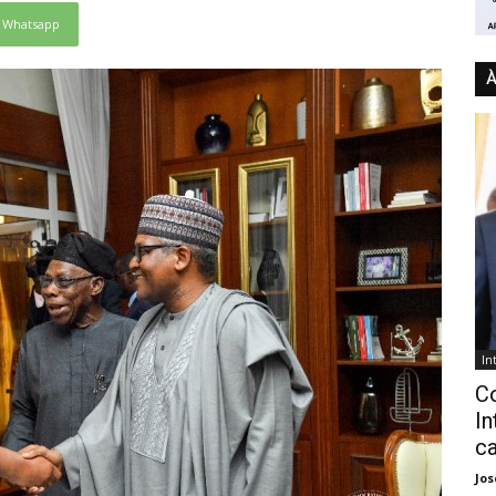
Whatsapp
À
In
C
In
ca
Jo