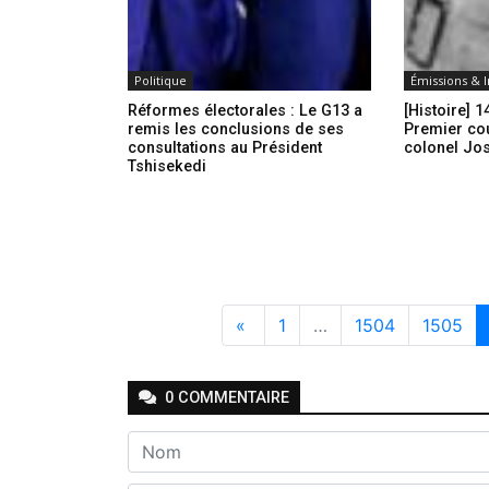
Politique
Émissions & 
Réformes électorales : Le G13 a
[Histoire] 
remis les conclusions de ses
Premier cou
consultations au Président
colonel Jo
Tshisekedi
«
1
…
1504
1505
0
COMMENTAIRE