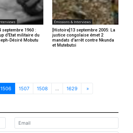
Interviews
Émissions & Interviews
14 septembre 1960 :
[Histoire]13 septembre 2005: La
p d'Etat militaire du
justice congolaise émet 2
seph-Désiré Mobutu
mandats d'arrêt contre Nkunda
et Mutebutsi
1506
1507
1508
…
1629
»