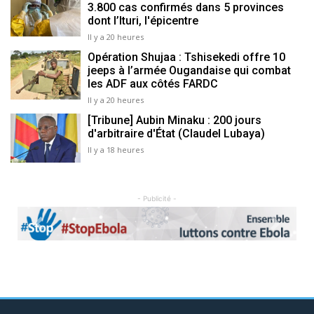
3.800 cas confirmés dans 5 provinces
dont l’Ituri, l'épicentre
Il y a 20 heures
Opération Shujaa : Tshisekedi offre 10
jeeps à l’armée Ougandaise qui combat
les ADF aux côtés FARDC
Il y a 20 heures
[Tribune] Aubin Minaku : 200 jours
d'arbitraire d'État (Claudel Lubaya)
Il y a 18 heures
- Publicité -
Previous
Next