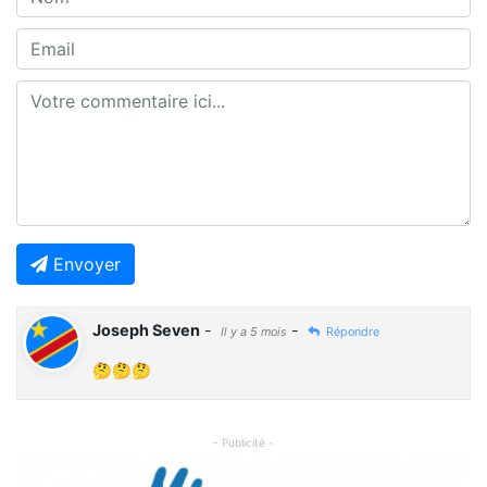
Envoyer
Joseph Seven
-
-
Il y a 5 mois
Répondre
🤔🤔🤔
- Publicité -