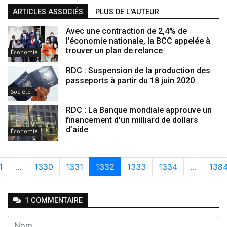
ARTICLES ASSOCIÉS
PLUS DE L'AUTEUR
Avec une contraction de 2,4% de
l’économie nationale, la BCC appelée à
trouver un plan de relance
Économie
RDC : Suspension de la production des
passeports à partir du 18 juin 2020
Société
RDC : La Banque mondiale approuve un
financement d'un milliard de dollars
d’aide
Économie
1
…
1330
1331
1332
1333
1334
…
138
1
COMMENTAIRE