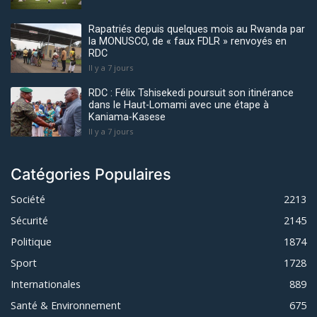
Rapatriés depuis quelques mois au Rwanda par
la MONUSCO, de « faux FDLR » renvoyés en
RDC
Il y a 7 jours
RDC : Félix Tshisekedi poursuit son itinérance
dans le Haut-Lomami avec une étape à
Kaniama-Kasese
Il y a 7 jours
Catégories Populaires
Société
2213
Sécurité
2145
Politique
1874
Sport
1728
Internationales
889
Santé & Environnement
675