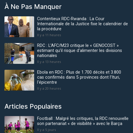
À Ne Pas Manquer
Contentieux RDC-Rwanda : La Cour
Internationale de la Justice fixe le calendrier de
la procédure
Il y a 11 heures
RDC : L’AFC/M23 critique le « GENOCOST »
estimant qu’il risque d'alimenter les divisions
nationales
Il y a 13 heures
Ebola en RDC : Plus de 1.700 décès et 3.800
cas confirmés dans 5 provinces dont l’Ituri,
l'épicentre
Il y a 20 heures
Articles Populaires
Football : Malgré les critiques, la RDC renouvelle
son partenariat « de visibilité » avec le Barça
Il y a 5 jours