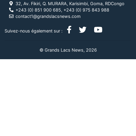
32, Av. Fikiri, Q. MURARA, Karisimbi, Goma, RDCongo
+243 (0) 851 900 685, +243 (0) 975 843 988
contact1@grandslacsnews.com
Suivez-nous également sur :
© Grands Lacs News, 2026