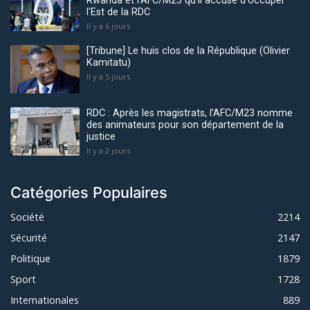
Rwanda et l'AFC/M23 qu'il accuse d'occuper
l'Est de la RDC
Il y a 6 jours
[Tribune] Le huis clos de la République (Olivier
Kamitatu)
Il y a 5 jours
RDC : Après les magistrats, l’AFC/M23 nomme
des animateurs pour son département de la
justice
Il y a 2 jours
Catégories Populaires
Société
2214
Sécurité
2147
Politique
1879
Sport
1728
Internationales
889