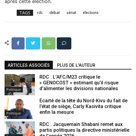
après cette élection.
TAGS
rdc
débat
sénat
élections
ARTICLES ASSOCIÉS
PLUS DE L'AUTEUR
RDC : L’AFC/M23 critique le
« GENOCOST » estimant qu’il risque
d'alimenter les divisions nationales
Politique
Ecarté de la tête du Nord-Kivu du fait de
l’état de siège, Carly Kasivita critique
enfin la mesure
Politique
RDC : Jacquemain Shabani remet aux
partis politiques la directive ministérielle
de l'année 2026