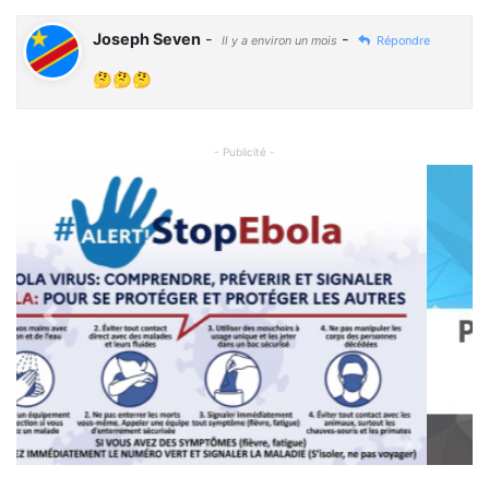
Joseph Seven
-
-
Il y a environ un mois
Répondre
🤔🤔🤔
- Publicité -
Previous
Next