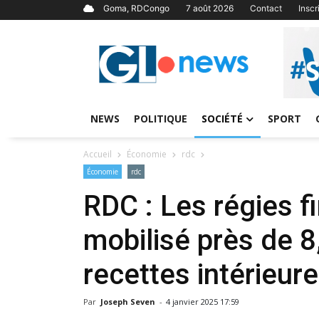
Goma, RDCongo
7 août 2026
Contact
Insc
NEWS
POLITIQUE
SOCIÉTÉ
SPORT
Accueil
Économie
rdc
Économie
rdc
RDC : Les régies f
mobilisé près de 8
recettes intérieur
Par
Joseph Seven
-
4 janvier 2025 17:59