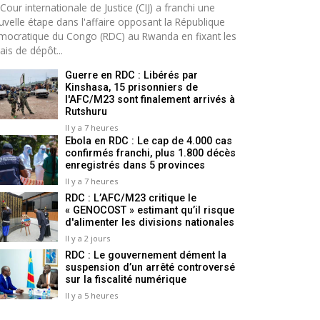
Cour internationale de Justice (CIJ) a franchi une
uvelle étape dans l'affaire opposant la République
mocratique du Congo (RDC) au Rwanda en fixant les
ais de dépôt...
Guerre en RDC : Libérés par
Kinshasa, 15 prisonniers de
l'AFC/M23 sont finalement arrivés à
Rutshuru
Il y a 7 heures
Ebola en RDC : Le cap de 4.000 cas
confirmés franchi, plus 1.800 décès
enregistrés dans 5 provinces
Il y a 7 heures
RDC : L’AFC/M23 critique le
« GENOCOST » estimant qu’il risque
d'alimenter les divisions nationales
Il y a 2 jours
RDC : Le gouvernement dément la
suspension d’un arrêté controversé
sur la fiscalité numérique
Il y a 5 heures