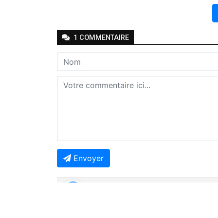
1
COMMENTAIRE
Envoyer
Joseph Seven
-
-
Il y a 2 ans
Répondre
🤔🤔🤔