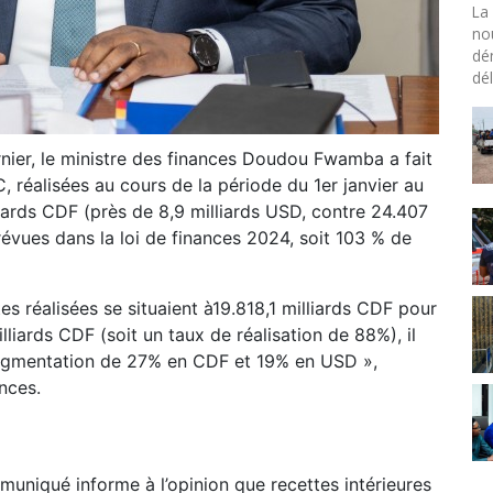
La 
no
dé
dél
nier, le ministre des finances Doudou Fwamba a fait
C, réalisées au cours de la période du 1er janvier au
iards CDF (près de 8,9 milliards USD, contre 24.407
révues dans la loi de finances 2024, soit 103 % de
s réalisées se situaient à19.818,1 milliards CDF pour
liards CDF (soit un taux de réalisation de 88%), il
augmentation de 27% en CDF et 19% en USD »,
nces.
muniqué informe à l’opinion que recettes intérieures