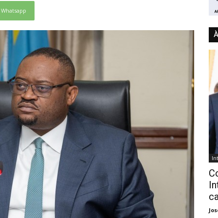
Whatsapp
À
In
C
In
ca
Jo