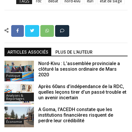
TAGS
rdc
débat
nord-kivu
ituri
état de siège
ARTICLES ASSOCIÉS
PLUS DE L'AUTEUR
Nord-Kivu : L’assemblée provinciale a
clôturé la session ordinaire de Mars
2020
Politique
Après 60ans d’indépendance de la RDC,
quelles leçons tirer d’un passé trouble et
Analyses &
un avenir incertain
Reportages
A Goma, l'ACEDH constate que les
institutions financières risquent de
perdre leur crédibilité
Économie