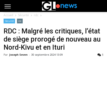
Accueil
Sécurité
rdc
Sécurité
rdc
RDC : Malgré les critiques, l’état
de siège prorogé de nouveau au
Nord-Kivu et en Ituri
1
Par
Joseph Seven
-
30 septembre 2024 13:09