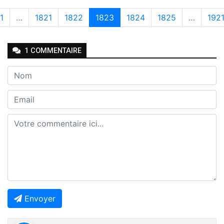
1
…
1821
1822
1823
1824
1825
…
192
1
COMMENTAIRE
Envoyer