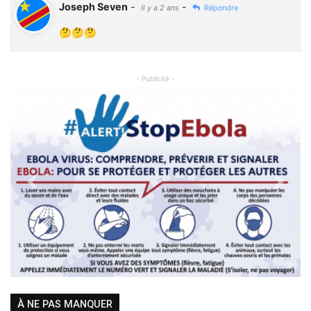
Joseph Seven
-
-
Il y a 2 ans
Répondre
🤔🤔🤔
- Publicité -
Previous
Next
À NE PAS MANQUER