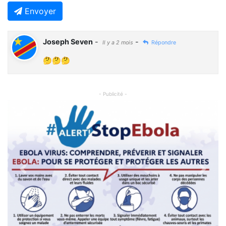
Envoyer
Joseph Seven
-
-
Il y a 2 mois
Répondre
🤔🤔🤔
- Publicité -
Previous
Next