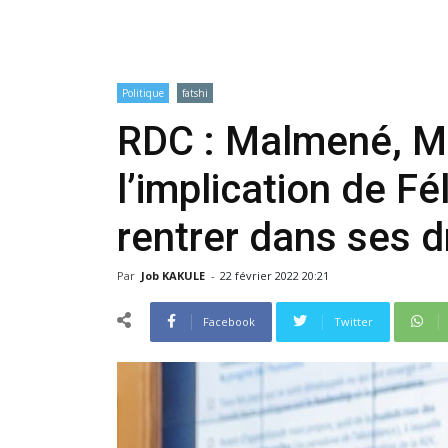
Politique
fatshi
RDC : Malmené, Ma
l’implication de Fé
rentrer dans ses d
Par
Job KAKULE
-
22 février 2022 20:21
Facebook
Twitter