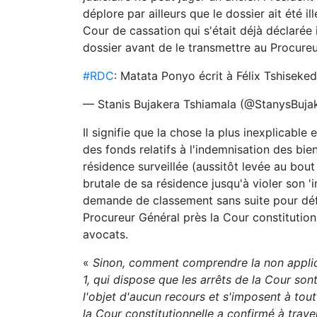
déplore par ailleurs que le dossier ait été i
Cour de cassation qui s'était déjà déclarée
dossier avant de le transmettre au Procureu
#RDC
: Matata Ponyo écrit à Félix Tshiseke
— Stanis Bujakera Tshiamala (@StanysBuja
Il signifie que la chose la plus inexplicable
des fonds relatifs à l'indemnisation des bien
résidence surveillée (aussitôt levée au bout
brutale de sa résidence jusqu'à violer son 'i
demande de classement sans suite pour déf
Procureur Général près la Cour constitutionne
avocats.
«
Sinon, comment comprendre la non applicat
1, qui dispose que les arrêts de la Cour so
l'objet d'aucun recours et s'imposent à tou
la Cour constitutionnelle a confirmé à trav