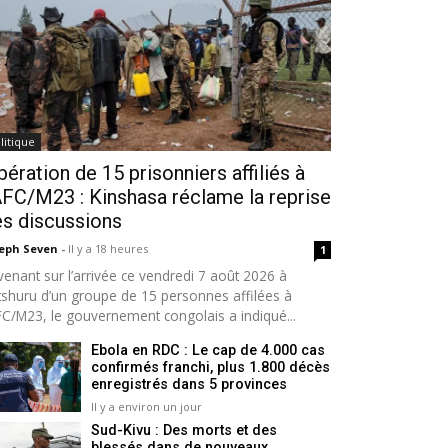
litique
bération de 15 prisonniers affiliés à
AFC/M23 : Kinshasa réclame la reprise
s discussions
seph Seven
-
Il y a 18 heures
1
venant sur l’arrivée ce vendredi 7 août 2026 à
tshuru d’un groupe de 15 personnes affilées à
AFC/M23, le gouvernement congolais a indiqué...
Ebola en RDC : Le cap de 4.000 cas
confirmés franchi, plus 1.800 décès
enregistrés dans 5 provinces
Il y a environ un jour
Sud-Kivu : Des morts et des
blessés dans de nouveaux