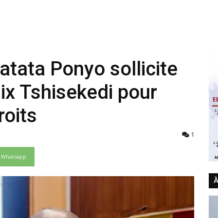
tata Ponyo sollicite
lix Tshisekedi pour
roits
1
Whatsapp
À