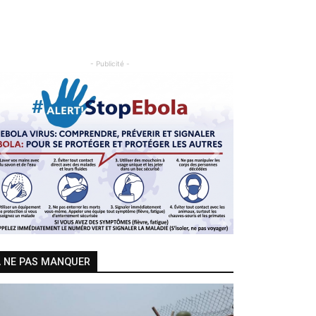
- Publicité -
Previous
Next
 NE PAS MANQUER