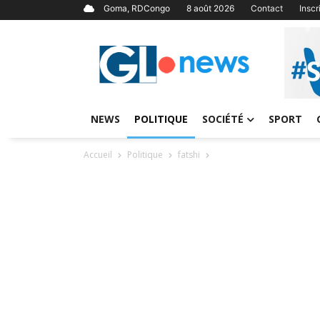
Goma, RDCongo
8 août 2026
Contact
Insc
NEWS
POLITIQUE
SOCIÉTÉ
SPORT
Accueil
Politique
fatshi