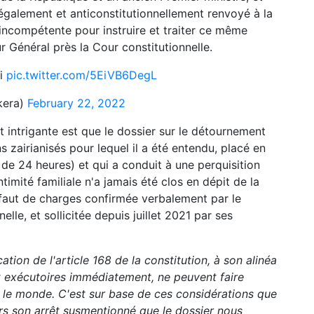
llégalement et anticonstitutionnellement renvoyé à la
 incompétente pour instruire et traiter ce même
r Général près la Cour constitutionnelle.
di
pic.twitter.com/5EiVB6DegL
kera)
February 22, 2022
 et intrigante est que le dossier sur le détournement
s zairianisés pour lequel il a été entendu, placé en
 de 24 heures) et qui a conduit à une perquisition
ntimité familiale n'a jamais été clos en dépit de la
aut de charges confirmée verbalement par le
lle, et sollicitée depuis juillet 2021 par ses
ion de l'article 168 de la constitution, à son alinéa
nt exécutoires immédiatement, ne peuvent faire
t le monde. C'est sur base de ces considérations que
ers son arrêt susmentionné que le dossier nous