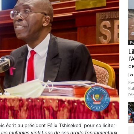
Po
Li
l’
de
Jo
Re
Ru
l’
 écrit au président Félix Tshisekedi pour solliciter
«
les multiples violations de ses droits fondamentaux