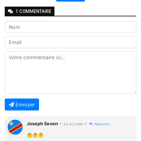
1
COMMENTAIRE
Envoyer
Joseph Seven
-
-
Il y a 2 mois
Répondre
🤔🤔🤔