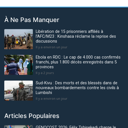
À Ne Pas Manquer
Libération de 15 prisonniers affiliés à
l’AFC/M23 : Kinshasa réclame la reprise des
discussions
Il y a environ un jour
Ebola en RDC : Le cap de 4.000 cas confirmés
franchi, plus 1.800 décès enregistrés dans 5
provinces
Il y a 2 jours
Sud-Kivu : Des morts et des blessés dans de
nouveaux bombardements contre les civils à
Lumbishi
Il y a environ un jour
Articles Populaires
GENOCOST 2026: Félix Tshisekedi charge le