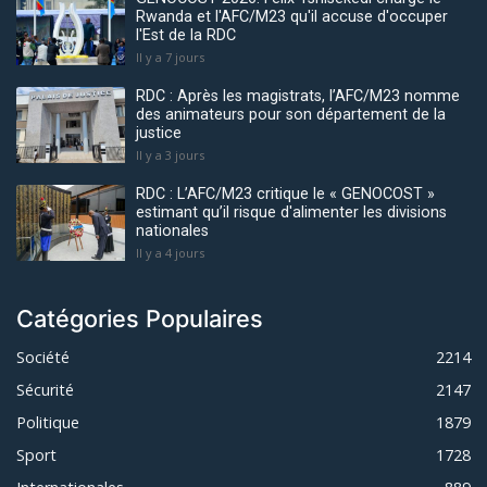
Rwanda et l'AFC/M23 qu'il accuse d'occuper
l'Est de la RDC
Il y a 7 jours
RDC : Après les magistrats, l’AFC/M23 nomme
des animateurs pour son département de la
justice
Il y a 3 jours
RDC : L’AFC/M23 critique le « GENOCOST »
estimant qu’il risque d'alimenter les divisions
nationales
Il y a 4 jours
Catégories Populaires
Société
2214
Sécurité
2147
Politique
1879
Sport
1728